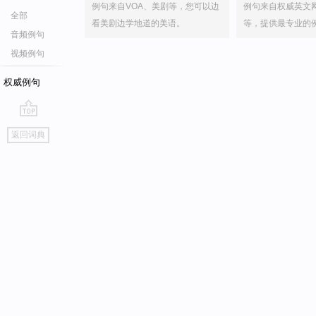
例句来自VOA、美剧等，您可以边
例句来自权威英文
全部
看美剧边学地道的美语。
等，提供最专业的
音频例句
视频例句
权威例句
go
返回词典
top