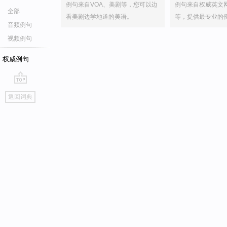
例句来自VOA、美剧等，您可以边
例句来自权威英文
全部
看美剧边学地道的美语。
等，提供最专业的
音频例句
视频例句
权威例句
go
返回词典
top