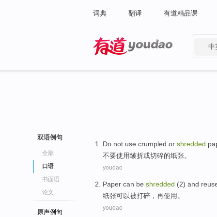
词典
翻译
有道精品课
中
有道 - 网易旗下搜索
双语例句
Do not
use
crumpled
or
shredded
pa
全部
不要
使用
皱折
或
切碎
的
纸张
。
口语
youdao
书面语
Paper
can
be
shredded
(2) and
reus
论文
纸张
可以
被
打碎
，
再
使用。
youdao
原声例句