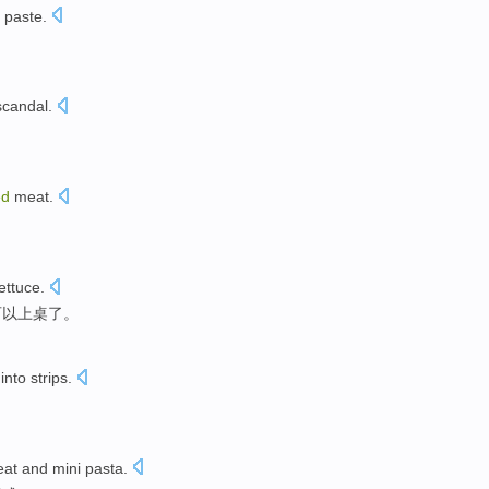
 paste
.
scandal
.
ed
meat
.
lettuce
.
可以上桌
了。
into strips
.
eat
and
mini
pasta
.