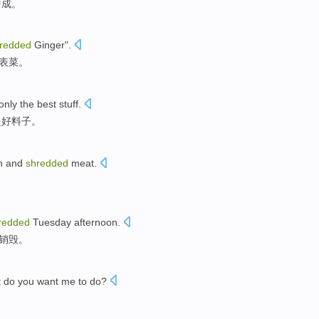
即成。
redded
Ginger
".
表菜。
 only the
best
stuff
.
是
好
料子
。
n
and
shredded
meat
.
redded
Tuesday
afternoon
.
销毁
。
t do
you
want
me
to do?