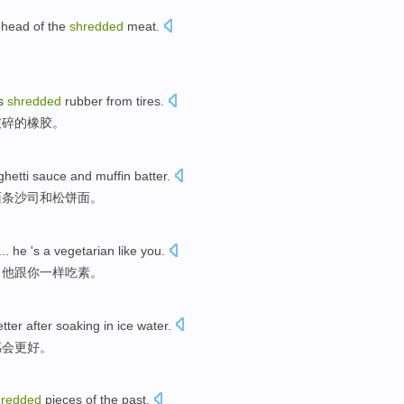
e
head
of the
shredded
meat
.
。
s
shredded
rubber
from tires
.
破碎
的
橡胶
。
hetti
sauce
and
muffin
batter.
面条
沙司
和
松
饼面。
...
he
's a
vegetarian
like
you
.
…
他
跟
你
一样
吃素
。
etter
after
soaking
in ice water.
感
会
更好
。
hredded
pieces
of the
past
.