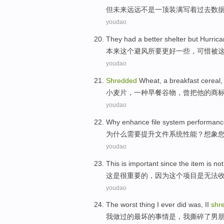
但
未来
远远
不是
一
顶
装满
写着
过去
数
youdao
They had
a
better
shelter
but
Hurric
本来
这个避风所要
更好一些
，可惜被
youdao
Shredded
Wheat,
a
breakfast
cereal
小麦片
，
一种
早餐
谷物
，
曾
把他的
商
youdao
Why
enhance
file
system
performanc
为什么
需要提升
文件
系统
性能
？
想象
youdao
This
is
important
since
the
item
is
not
这
是
很重要
的，
因为
这个
项目
是
无法
youdao
The
worst
thing
I
ever did
was
,
II
shr
我
做
过的
最坏
的
事情
是
，我
撕碎
了
男