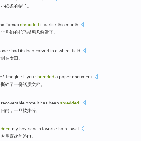
据
小
纸条
的
帽子
。
ane
Tomas
shredded
it earlier
this
month
.
这个
月初
的
托马斯
飓风
给毁了。
,
once had
its logo
carved in
a
wheat
field.
标
刻在
麦田
。
e
?
Imagine if
you
shredded
a
paper
document
.
您
撕碎
了一
份纸质
文档
。
recoverable
once it has
been
shredded
.
收回
的，
一旦
被
撕碎
。
edded
my boyfriend
's
favorite
bath towel
.
朋友
最喜欢的
浴巾
。