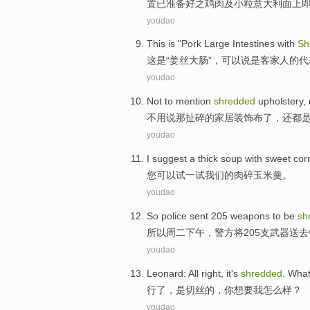
置已准备好
之
鸡肉
及
小粒意大利面上
youdao
This
is
"Pork
Large Intestines
with
Sh
这
是
“
姜丝
大肠
”，可以说是客家人的代
youdao
Not to mention
shredded
upholstery
,
不用说
那扯
碎
的家居
装饰布
了，还都
youdao
I suggest
a
thick
soup
with sweet
cor
您可以
试
一
试我们的肉碎
玉米
羹
。
youdao
So
police
sent
205
weapons
to
be
sh
所以
周二
下午
，
警方
将205支
武器
送
去
youdao
Leonard
: All right,
it's
shredded
. Wha
行
了，
是
切丝的，
你
想要
我怎么样？
youdao