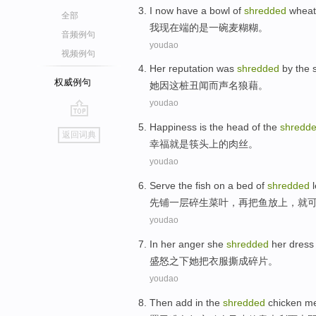
I
now
have a
bowl
of
shredded
wheat
全部
我
现在
端的
是
一
碗
麦糊糊。
音频例句
youdao
视频例句
Her
reputation was
shredded
by
the
权威例句
她
因
这
桩丑闻而
声名
狼藉。
youdao
go
Happiness
is
the
head
of the
shredd
返回词典
top
幸福
就是
筷
头上
的
肉丝
。
youdao
Serve
the
fish
on
a
bed
of
shredded
先铺
一
层
碎
生
菜叶
，再把
鱼
放
上
，就
youdao
In her anger
she
shredded
her
dress
盛怒
之下
她
把
衣服
撕
成
碎片。
youdao
Then add
in the
shredded
chicken m