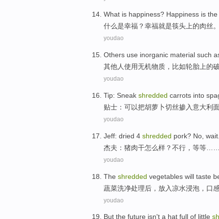
What
is
happiness
? Happiness
is
th
什么
是
幸福
？幸福
就是
筷
头上
的
肉丝
youdao
Others
use
inorganic
material
such a
其他人
使用
无机
物质
，
比如
轮胎
上的
youdao
Tip
: Sneak
shredded
carrots
into
spag
贴士
：可以把
胡萝卜
切
丝掺入
意大利
youdao
Jeff
:
dried
4
shredded
pork
?
No
,
wait
杰夫
：
猪肉
干
怎么样？
不行
，
等等
…
youdao
The
shredded
vegetables
will
taste
b
蔬菜
洗净处理
后
，放入凉水
浸泡
，
口
youdao
But
the
future
isn't
a
hat
full
of
little
s