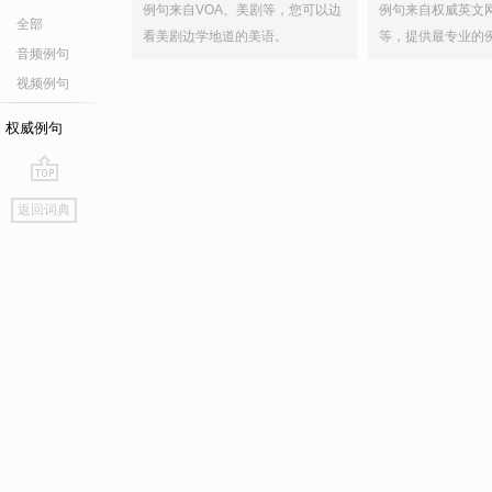
例句来自VOA、美剧等，您可以边
例句来自权威英文
全部
看美剧边学地道的美语。
等，提供最专业的
音频例句
视频例句
权威例句
go
返回词典
top