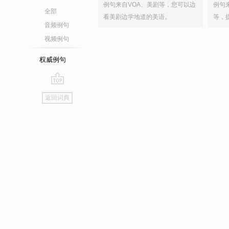
例句来自VOA、美剧等，您可以边
例句
全部
看美剧边学地道的美语。
等，
音频例句
视频例句
权威例句
go
返回词典
top