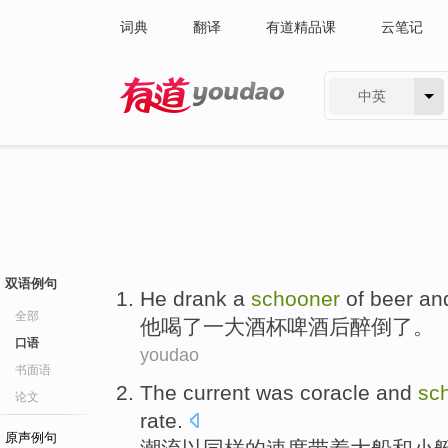
词典
翻译
有道精品课
云笔记
中英
有道 - 网易旗下搜索
双语例句
He
drank
a
schooner
of
beer
an
全部
他
喝了
一
大酒杯
啤酒
后
醉
倒了。
口语
youdao
书面语
The
current
was coracle
and
sc
论文
rate
.
原声例句