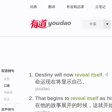
词典
翻译
有道精品课
云笔记
中英
有道 - 网易旗下搜索
双语例句
Destiny
will
now
reveal
itself
.
全部
命运
现在
将
显示
自己
。
口语
youdao
书面语
That
begins to
reveal
itself
as
hi
论文
在
他
的
故事
展开的时候，
这
就
开
原声例句