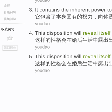
youdao
全部
It
contains
the
inherent
power
to
音频例句
它
包含
了
本身
固有
的
权力
，
向
你
视频例句
youdao
权威例句
This
disposition
will
reveal
itself
这样
的
性格
会
在
婚后
生活
中
露出
go
youdao
返回词典
top
This
disposition
will
reveal
itself
这样
的
性格
会
在
婚后
生活
中
露出
youdao