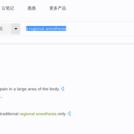
云笔记
惠惠
更多产品
英
pain
in a
large area
of
the
body
.
痛
。
traditional
regional
anesthesia
only
.