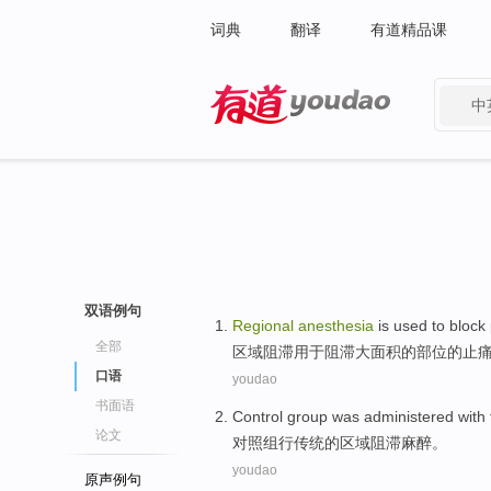
词典
翻译
有道精品课
中
有道 - 网易旗下搜索
双语例句
Regional
anesthesia
is
used to
block
全部
区域
阻滞
用于
阻滞
大面积
的
部位
的
止
口语
youdao
书面语
Control group was
administered with
论文
对照组
行
传统
的
区域
阻滞
麻醉。
youdao
原声例句