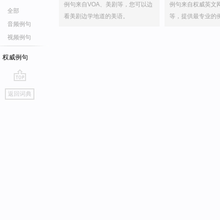
例句来自VOA、美剧等，您可以边
例句来自权威英文
全部
看美剧边学地道的美语。
等，提供最专业的
音频例句
视频例句
权威例句
go
返回词典
top