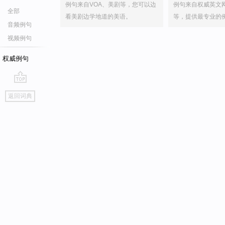
例句来自VOA、美剧等，您可以边
例句来自权威英文
全部
看美剧边学地道的美语。
等，提供最专业的
音频例句
视频例句
权威例句
go
返回词典
top