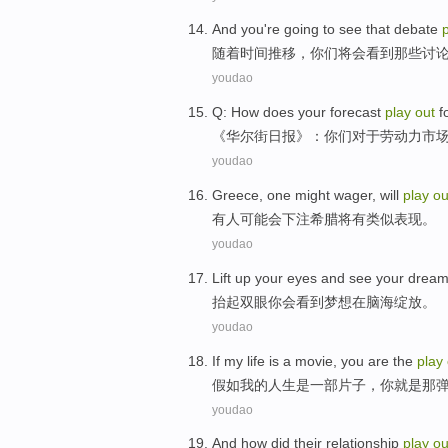
And
you
're going
to
see
that
debate
随着时间
推移
，
你们
将
会
看到
那些
讨
youdao
Q
: How
does
your
forecast
play
out
f
《华尔街
日报
》：
你们
对于
劳动力
市
youdao
Greece
,
one
might
wager
,
will
play
ou
有人
可能会
下注
希腊
将
有
类似
表现。
youdao
Lift up
your
eyes and
see
your
drea
抬起
双眼
你
会
看到
梦想
在
脑海
绽放。
youdao
If
my
life
is
a movie
,
you
are
the
play
假如
我
的
人生
是
一部
片子，
你
就是
那
youdao
And
how did
their relationship
play
ou