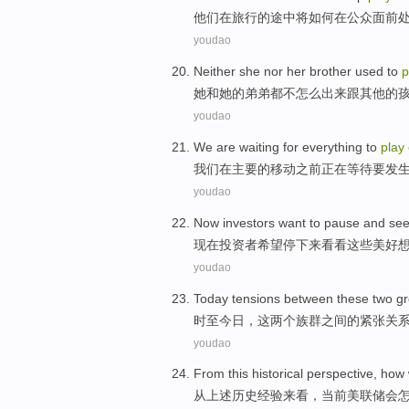
他们
在
旅行
的
途中将
如何
在
公众面前
youdao
Neither
she
nor
her
brother
used
to
p
她
和
她
的
弟弟
都
不怎么
出来
跟
其他
的
youdao
We
are waiting
for
everything
to
play
我们
在
主要
的移动
之前
正在
等待
要
发
youdao
Now
investors
want to
pause and
see
现在
投资者
希望
停下来
看看
这些
美好
youdao
Today
tensions
between
these
two
g
时至今日
，
这
两个
族群
之间的
紧张
关
youdao
From
this
historical
perspective
,
how
从
上述
历史
经验来看
，
当前
美联储
会