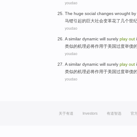
youdao
The
huge
social
changes
wrought b
马镫
引起
的
巨大
社会
变革
花了
几个世
youdao
A similar
dynamic
will surely
play
out
类似
的
机理
必将
作用
于
美国
过度
举债
youdao
A similar
dynamic
will surely
play
out
类似
的
机理
必将
作用
于
美国
过度
举债
youdao
关于有道
Investors
有道智选
官