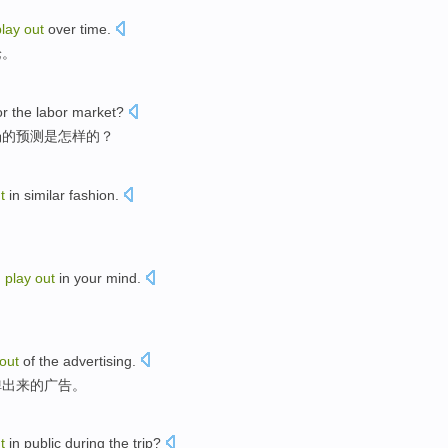
play
out
over time
.
论
。
or
the labor
market
?
场
的
预测
是怎样
的？
t
in
similar
fashion.
m
play
out
in
your mind
.
out
of the
advertising
.
弹
出来
的广告。
t
in
public
during
the
trip
?