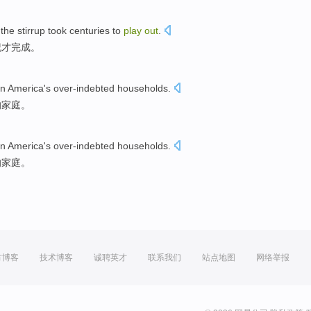
y
the
stirrup
took
centuries
to
play
out
.
纪
才完成。
in
America
's
over-indebted
households
.
的
家庭
。
in
America
's
over-indebted
households
.
的
家庭
。
方博客
技术博客
诚聘英才
联系我们
站点地图
网络举报