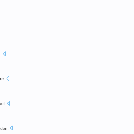
t
.
re.
ool
.
rden
.