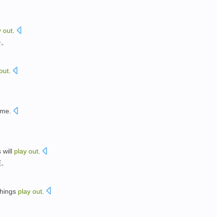
y
out
.
去。
out
.
ime
.
。
s
will
play
out
.
演
。
things
play
out
.