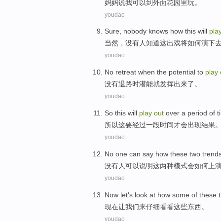
妈妈
说
我
可以
到外面
花园里
玩
。
youdao
Sure
,
nobody
knows
how
this
will
pla
当然
，
没有人
知道
这
出
戏
将
如何
演下
youdao
No
retreat
when the
potential
to
play
没有
退路
时
潜能
就
发挥
出来了
。
youdao
So
this
will
play
out
over
a
period of
t
所以
这
要
经过
一
段
时间
才
会
出现
结果
youdao
No
one
can
say
how
these
two
trend
没有
人
可以
说明
这
两种
模式
会
如何
上
youdao
Now
let
's
look
at how some of
these
现在
让
我们来
仔细看看
这些
东西。
youdao