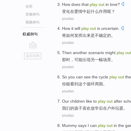
How does that
play
out
in
love
?
全部
变化
在
爱情中
起
什么作用呢？
音频例句
youdao
视频例句
How it
will
play
out
is
uncertain
.
权威例句
将
如何
发挥
出来
是
不确定
的。
youdao
go
Then
another
scenario
might
play
ou
返回词典
top
那时
，
可能
出现
另一
幅场景
。
youdao
So you
can
see
the
cycle
play
out
the
你
能
看到
这个
循环
周期。
youdao
Our
children
like
to
play
out
after sch
我们
的
孩子
喜欢
放学后
在
户外
玩耍
。
youdao
Mummy
says
I
can
play
out
in the ga