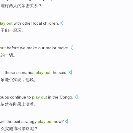
处理好两人的亲密关系？
lay
out
with
other
local
children
.
孩子们
一起
玩。
out
before
we
make our major
move
.
生的
一切
。
 if
those
scenarios
play
out
,
he
said
.
想象能否实现，
他
说。
roups
continue
to
play
out
in
the Congo
.
系
依然
在
刚果上演着。
will
the
exit
strategy
play
out
now
?
怎么
实施
退出
策略
呢？