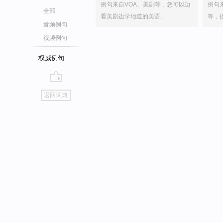
例句来自VOA、美剧等，您可以边
例句
全部
看美剧边学地道的美语。
等，
音频例句
视频例句
权威例句
go
返回词典
top