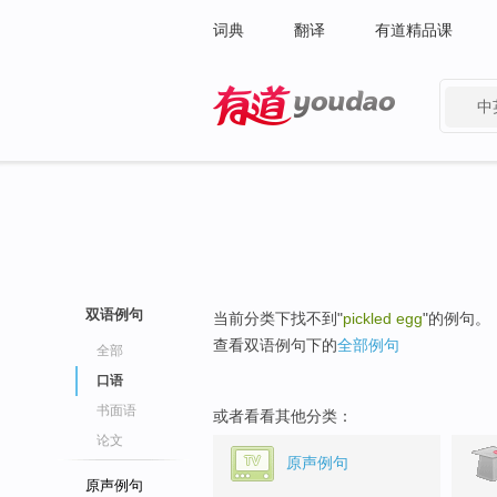
词典
翻译
有道精品课
中
有道 - 网易旗下搜索
双语例句
当前分类下找不到"
pickled egg
"的例句。
查看双语例句下的
全部例句
全部
口语
书面语
或者看看其他分类：
论文
原声例句
原声例句