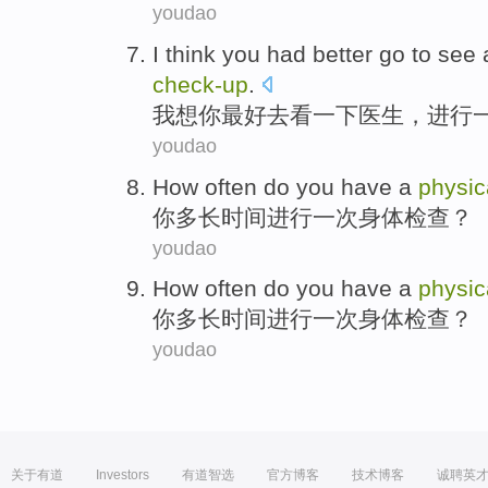
youdao
I
think you
had better
go to
see
check-
up
.
我
想你
最好
去
看
一下
医生
，
进行
youdao
How
often
do
you
have
a
physic
你
多长
时间
进行
一次
身体
检查
？
youdao
How
often
do
you
have
a
physic
你
多长
时间
进行
一次
身体
检查
？
youdao
关于有道
Investors
有道智选
官方博客
技术博客
诚聘英