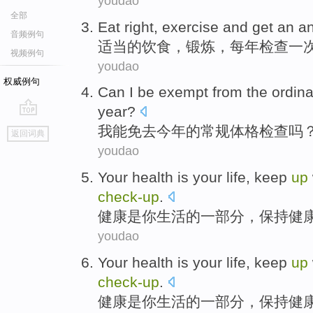
youdao
全部
Eat
right
,
exercise
and get an
a
音频例句
适当
的
饮食
，
锻炼
，
每年
检查一
视频例句
youdao
权威例句
Can
I
be exempt from
the
ordina
year
?
go
我
能
免去
今年
的
常规
体格
检查
吗
返回词典
top
youdao
Your
health
is
your
life
,
keep
up
check-
up
.
健康
是
你
生活
的一部分，
保持
健
youdao
Your
health
is
your
life
,
keep
up
check-
up
.
健康
是
你
生活
的一部分，
保持
健