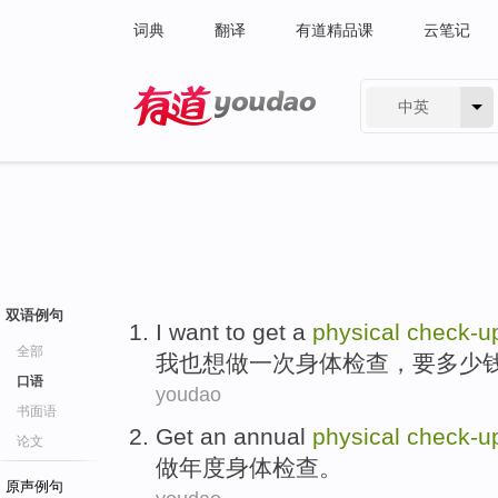
词典
翻译
有道精品课
云笔记
中英
有道 - 网易旗下搜索
双语例句
I
want to
get
a
physical
check-
u
全部
我
也
想
做
一次
身体
检查
，要
多少
口语
youdao
书面语
Get
an annual
physical
check-
u
论文
做
年度
身体
检查
。
原声例句