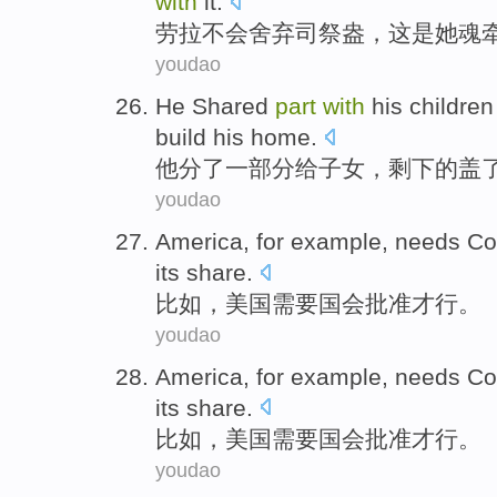
with
it.
劳拉
不会
舍弃
司祭
盎，这是
她
魂
youdao
He
Shared
part
with
his
childre
build
his
home
.
他
分了
一部分
给子女，
剩下
的
盖
youdao
America
,
for example
,
needs
Co
its share.
比如
，
美国
需要
国会
批准
才行。
youdao
America
,
for example
,
needs
Co
its share.
比如
，
美国
需要
国会
批准
才行。
youdao