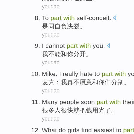
youdao
To
part
with
self-conceit
.
是
同
自负决裂
。
youdao
I
cannot
part
with
you
.
我
不能
和
你
分开
。
youdao
Mike
:
I
really
hate to
part
with
y
麦克
：
我
真
不
愿意
和
你们
分别。
youdao
Many
people
soon
part
with
thei
很多
人
很快就
把钱
用光
了。
youdao
What do
girls
find
easiest to
par