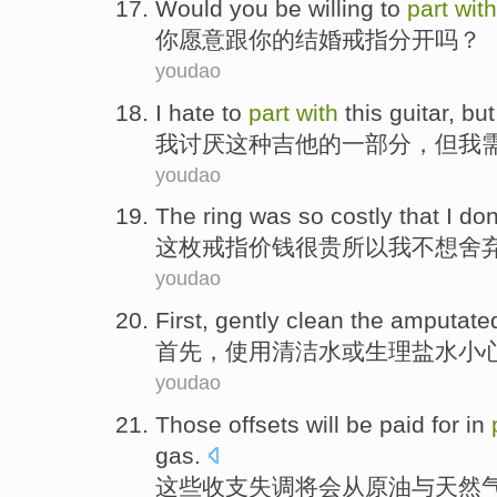
Would
you
be
willing
to
part
with
你
愿意
跟
你
的
结婚
戒指分开
吗？
youdao
I
hate
to
part
with
this
guitar
,
but
我
讨厌
这种
吉他
的
一部分
，
但
我
youdao
The
ring
was so costly
that
I
don
这
枚戒指
价钱
很
贵所以
我
不想
舍
youdao
First
, gently
clean
the amputate
首先
，使用
清洁
水
或
生理盐水小
youdao
Those
offsets
will
be paid for
in
gas
.
这些
收支
失调
将
会
从
原油
与
天然