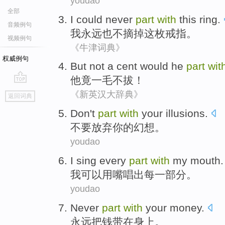
youdao
全部
I
could never
part
with
this
ring
.
音频例句
我
永远
也不
摘掉
这
枚戒指。
视频例句
《牛津词典》
权威例句
But not a
cent
would
he
part
wit
他
竟一毛不拔
！
go
《新英汉大辞典》
返回词典
top
Don't
part
with
your
illusions
.
不要
放弃
你
的
幻想
。
youdao
I
sing
every
part
with
my mouth
.
我
可以
用
嘴
唱
出
每
一部分
。
youdao
Never
part
with
your
money
.
永远
把
钱
带在
身上。