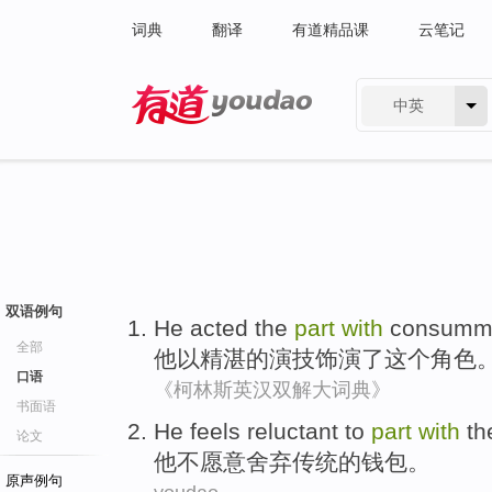
词典
翻译
有道精品课
云笔记
中英
有道 - 网易旗下搜索
双语例句
He
acted
the
part
with
consumm
全部
他
以
精湛
的演技
饰演了
这个
角色
口语
《柯林斯英汉双解大词典》
书面语
He
feels
reluctant to
part
with
th
论文
他
不
愿意
舍弃
传统
的
钱包
。
原声例句