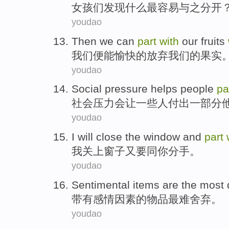
女孩们
发现
什么
最
容易
与
之
分开
youdao
Then
we
can
part
with
our
fruits
我们
便
能
愉快
的
放弃
我们
的
果实
youdao
Social
pressure
helps
people
pa
社会
压力
会
让
一些
人
付出
一部分
youdao
I
will
close
the window
and
part
我
关上
窗子
又要
同
你
分手
。
youdao
Sentimental
items are
the most d
带有
感情
因素的
物品
最难
舍弃。
youdao