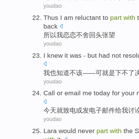
youdao
Thus
I
am
reluctant
to
part
with
t
back
所以
我
恋恋不舍
回头
张望
youdao
I
knew
it
was
-
but
had
not
resol
我
也知道不该
——
可
就是
下
不
了
youdao
Call
or
email
me
today
for
your
今天
就致电
或
发电子邮件给
我
讨
youdao
Lara
would never
part
with
the S