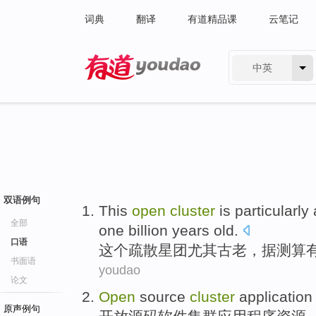
词典
翻译
有道精品课
云笔记
中英
有道 - 网易旗下搜索
双语例句
This
open
cluster
is particularly
全部
one billion
years old
.
口语
这个
疏散
星团
尤其
古老
，据
测算
书面语
youdao
论文
Open
source
cluster
application
原声例句