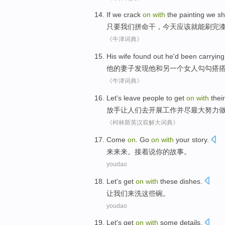
If
we
crack
on
with
the
painting
we sh
只要
我们
拼命
干，今天
应该
就
能刷完
《牛津词典》
His
wife
found out
he
'd been carryin
他
的
妻子
发现
他
和
另一个
女人
勾勾搭
《牛津词典》
Let's
leave
people
to get
on
with
their
放手
让
人们
去
开展
工作
并
尽
最大努力
《柯林斯英汉双解大词典》
Come
on
.
Go
on
with
your
story
.
来
来来。
接着
说你的故事。
youdao
Let
's get
on
with
these
dishes
.
让
我们来洗
这些
碗。
youdao
Let
's get
on
with
some
details
.