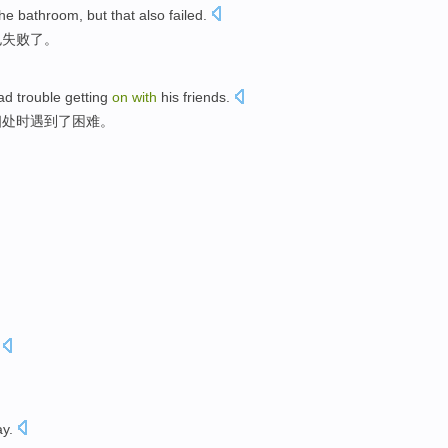
the
bathroom
,
but
that also
failed
.
也
失败了
。
ad trouble
getting
on
with
his
friends
.
相处时
遇到
了困难。
ay
.