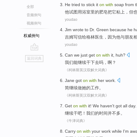
He
tried to
stick
it
on
with
soap from
全部
他
试图
用
浴室里
的
肥皂
把
它
粘
上
，
但
音频例句
youdao
视频例句
Jim
wrote
to
Dr. Green
because
he
h
权威例句
吉姆
写信
给
格林
医生，
因为
他
与朋友
youdao
go
Can
we
just get
on
with
it,
huh
?
返回词典
top
我们
能
继续干下去吗，
啊
？
《柯林斯英汉双解大词典》
Jane got
on
with
her
work
.
简
继续做
她
的工作。
《柯林斯英汉双解大词典》
Get
on
with
it
!
We
haven't
got all day.
继续
干
吧
！
我们
的时间
并不
多。
《牛津词典》
Carry
on
with
your
work
while
I
'm
aw