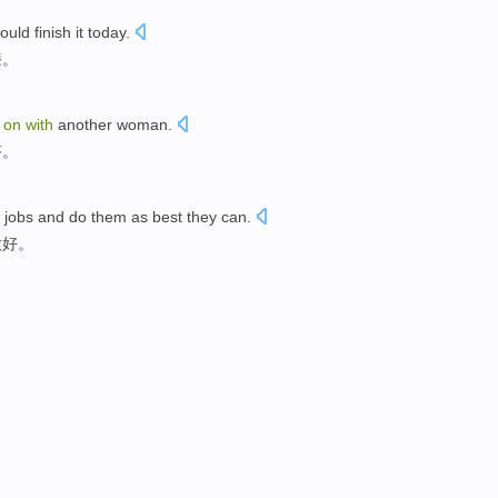
ould
finish it
today
.
漆
。
g
on
with
another
woman
.
搭
。
 jobs
and
do them as
best
they can.
做好。