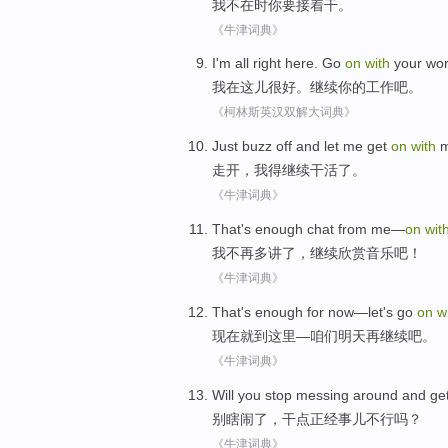
我
不在
时
你
要接着
干
。
《牛津词典》
I
'm
all right
here.
Go
on
with
your
wo
我
在这儿
很
好
。
继续
你
的工作吧。
《柯林斯英汉双解大词典》
Just
buzz
off and let
me
get
on
with
m
走开
，
我
得
继续干活了。
《牛津词典》
That
's enough chat
from
me
—
on
wit
我
不再
多讲了，继续欣赏音乐吧！
《牛津词典》
That's
enough for
now
—
let's
go
on
w
现在
就
到
这里—
咱们
明天
再
继续吧。
《牛津词典》
Will you stop messing around
and ge
别
瞎闹了，干
点
正经事儿不行吗？
《牛津词典》