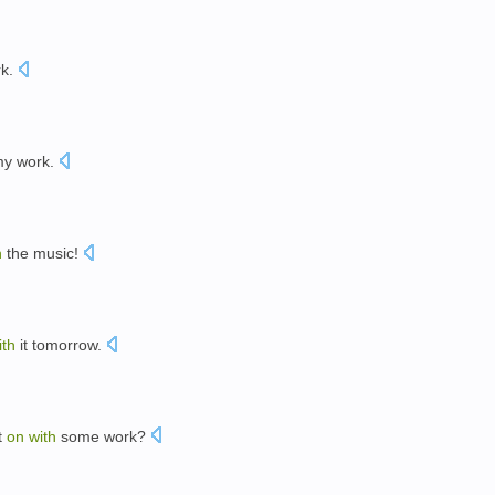
rk
.
y work
.
h
the
music
!
ith
it
tomorrow
.
t
on
with
some
work?