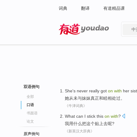
词典
翻译
有道精品课
中
有道 - 网易旗下搜索
双语例句
She
's never
really
got
on
with
her sis
全部
她
从未
与
妹妹
真正
和睦相处过。
口语
《牛津词典》
书面语
What
can
I
stick
this
on
with
?
论文
我
用
什么
把
这个
贴
上去
呢?
《新英汉大辞典》
原声例句