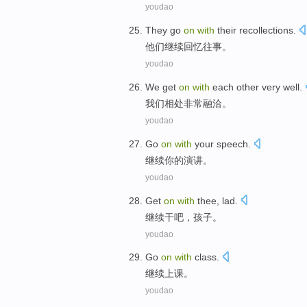
youdao
They
go
on
with
their recollections
.
他们
继续
回忆
往事。
youdao
We
get
on
with
each other
very
well
.
我们
相处
非常
融洽
。
youdao
Go
on
with
your
speech
.
继续
你
的
演讲
。
youdao
Get
on
with
thee,
lad
.
继续
干吧，
孩子
。
youdao
Go
on
with
class
.
继续
上课
。
youdao