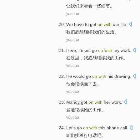
让
我们来看看
一些
细节。
youdao
We
have to
get
on
with
our
life
.
我们
必须
继续
我们
的
生活
。
youdao
Here
,
I
must
go
on
with
my
work
.
在这里
，
我
必须
继续
我
的
工作
。
youdao
He
would
go
on
with
his
drawing
.
他
会
继续
画下去
。
youdao
Mandy got
on
with
her
work
.
曼迪
继续
她
的
工作
。
youdao
Let's
go
on
with
this
phone call
.
咱们
接着
打电话
吧
。