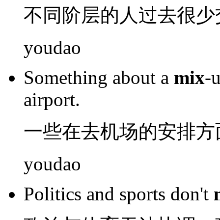
不同
阶层
的
人
过去
很少
youdao
Something
about a
mix
-
airport
.
一些
在
去
机场
的
安排
方
youdao
Politics
and
sports
don't