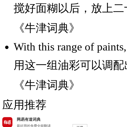
搅
好
面糊
以后，
放
上
二
《牛津词典》
With
this
range
of
paints
用
这
一
组油彩
可以
调配
《牛津词典》
应用推荐