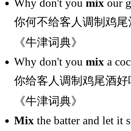
Why
don't
you
mix
our g
你
何不
给
客人
调制
鸡尾
《牛津词典》
Why don't
you
mix
a coc
你
给
客人
调制
鸡尾酒
好
《牛津词典》
Mix
the batter
and
let it 