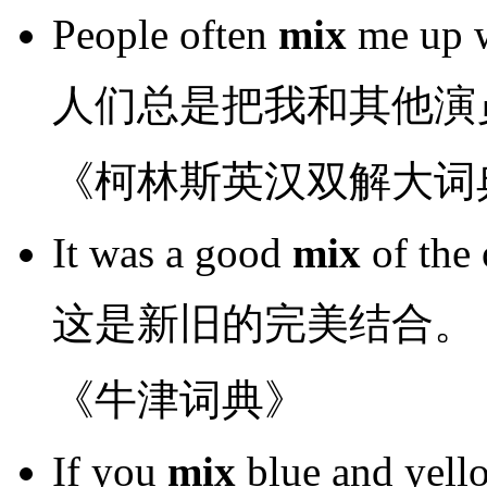
People
often
mix
me
up
人们
总是
把
我
和
其他
演
《柯林斯英汉双解大词
It
was a
good
mix
of
the 
这
是
新旧
的
完美结合。
《牛津词典》
If you
mix
blue
and
yell