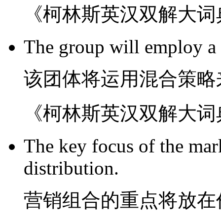
《柯林斯英汉双解大词
The
group
will
employ a
该
团体
将
运用
混合
策略
《柯林斯英汉双解大词
The
key focus
of the
mar
distribution
.
营销
组合
的
重点
将
放在