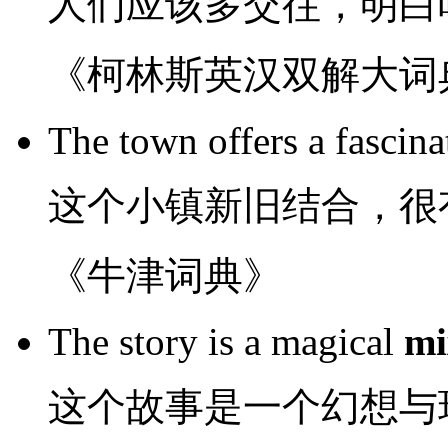
人们
应该
多
交往
，
明白
《柯林斯英汉双解大词
The
town
offers
a fascina
这个
小镇
新旧结合，很
《牛津词典》
The
story
is
a
magical
mi
这个
故事
是
一个
幻想
与