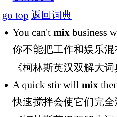
go top
返回词典
You
can't
mix
business
w
你
不能
把
工作
和
娱乐
混
《柯林斯英汉双解大词
A
quick
stir
will
mix
the
快速
搅拌
会
使
它们
完全