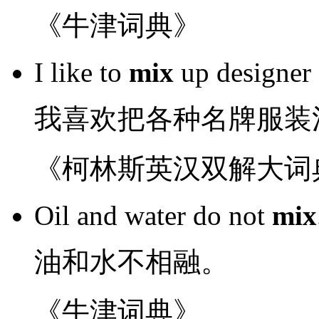
《牛津词典》
I
like
to
mix
up
designer
我
喜欢
把
各种
名牌
服装
《柯林斯英汉双解大词
Oil
and
water
do not
mix
油
和
水
不
相融
。
《牛津词典》