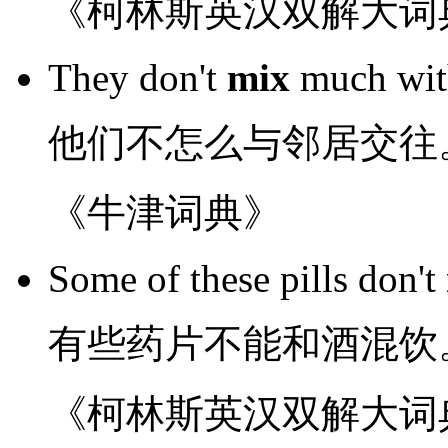
《柯林斯英汉双解大词
They
don't
mix
much
wi
他们
不
怎么
与
邻居
交往
《牛津词典》
Some
of
these pills
don't
有些
药片
不能
和
酒
混
饮
《柯林斯英汉双解大词