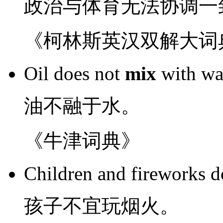
政治
与
体育
无法
协调一
《柯林斯英汉双解大词
Oil
does not
mix
with
wa
油
不
融于
水
。
《牛津词典》
Children
and fireworks
d
孩子
不宜
玩烟火。