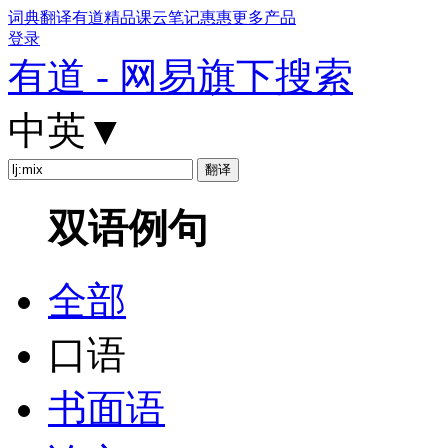
词典
翻译
有道精品课
云笔记
惠惠
更多产品
登录
有道 - 网易旗下搜索
中英
▼
双语例句
全部
口语
书面语