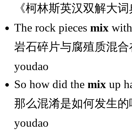
《柯林斯英汉双解大词
The rock
pieces
mix
wit
岩石
碎片
与
腐殖质
混合
youdao
So
how did
the
mix
up
h
那么
混淆
是
如何
发生
的
youdao