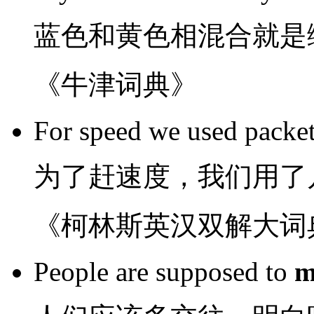
蓝色
和
黄色
相混合
就是
《牛津词典》
For
speed
we
used
packe
为了
赶
速度
，
我们
用
了
《柯林斯英汉双解大词
People are
supposed to
m