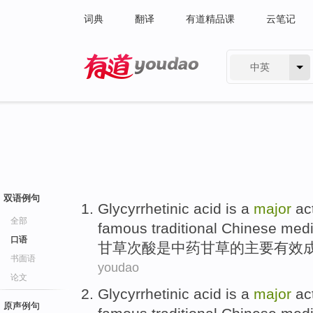
词典
翻译
有道精品课
云笔记
中英
有道 - 网易旗下搜索
双语例句
Glycyrrhetinic
acid
is
a
major
ac
全部
famous
traditional Chinese med
口语
甘草
次
酸
是
中药
甘草
的
主要
有效
书面语
youdao
论文
Glycyrrhetinic
acid
is
a
major
ac
原声例句