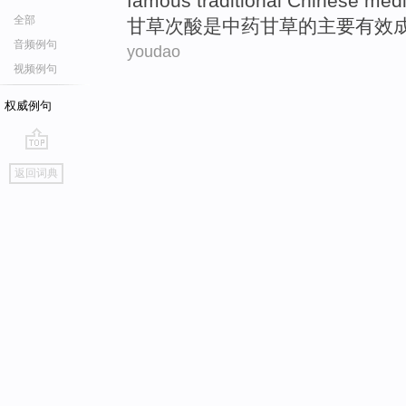
famous
traditional Chinese med
全部
甘草
次
酸
是
中药
甘草
的
主要
有效
音频例句
youdao
视频例句
权威例句
go
返回词典
top