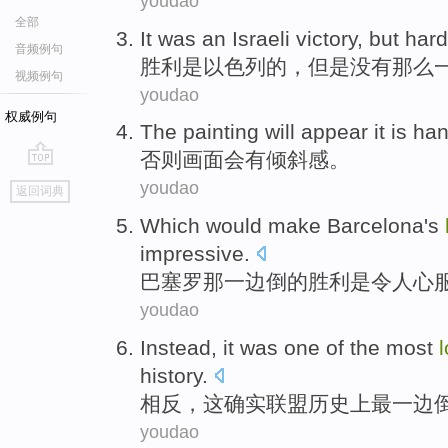
youdao
全部
It
was
an Israeli
victory
,
but
har
音频例句
胜利
是
以色列
的，
但是
没有那么
视频例句
youdao
权威例句
The
painting
will
appear it is
ha
否则
画面
会
有
倾斜
感。
go
youdao
返回词典
top
Which would make Barcelona's
impressive
.
巴塞罗那
一边倒
的
胜利
是
令人心
youdao
Instead
,
it
was one
of the
most
history
.
相反
，
这
确实联盟
历史上
最
一边
youdao