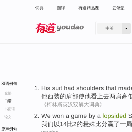
词典
翻译
有道精品课
云笔记
中英
有道 - 网易旗下搜索
双语例句
His
suit
had shoulders
that mad
全部
他
西装
的
肩部
使
他
看上去
两肩高
口语
《柯林斯英汉双解大词典》
书面语
We
won
a
game
by a
lopsided
论文
我们
以14比2的悬殊比分
赢
了
一
原声例句