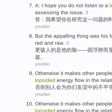
A
:
I
hope
you
do not
listen to
a
assessing
the
issue
.
答
：
我
希望
你
在研究
这
一
问题
的
youdao
But the
appalling
thing
was
his
red
and
raw
.
更
骇
人的
是
他
的
脸
——因
浮肿
而
趁。
youdao
Otherwise it
makes other peopl
lopsided
energy flow in the relat
否则
别人
会为你们友谊中的不平
youdao
Otherwise it
makes other peopl
lopsided
energy flow in the relat