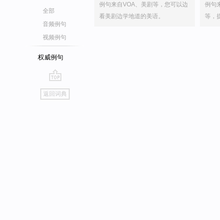
例句来自VOA、美剧等，您可以边
例句
全部
看美剧边学地道的美语。
等，
音频例句
视频例句
权威例句
go
返回词典
top