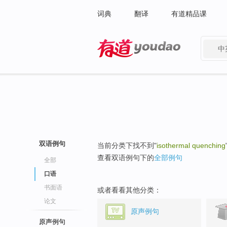
词典
翻译
有道精品课
中
有道 - 网易旗下搜索
双语例句
当前分类下找不到"
isothermal quenching
查看双语例句下的
全部例句
全部
口语
书面语
或者看看其他分类：
论文
原声例句
原声例句