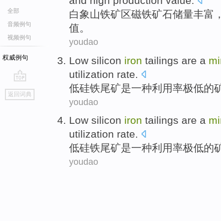
and
high
production
value
.
全部
白
象山
铁
矿区
磁铁
矿石
储量丰富
音频例句
值
。
视频例句
youdao
权威例句
Low
silicon
iron
tailings
are
a
mi
utilization rate
.
低
硅铁
尾矿
是
一种
利用率
极
低
的
go
返回词典
top
youdao
Low
silicon
iron
tailings
are
a
mi
utilization rate
.
低
硅铁
尾矿
是
一种
利用率
极
低
的
youdao