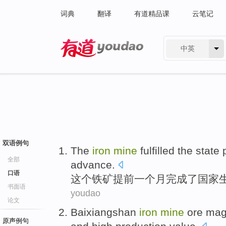
词典
翻译
有道精品课
云笔记
中英
有道 - 网易旗下搜索
双语例句
The
iron
mine
fulfilled
the
state
全部
advance
.
口语
这个
铁矿
提前
一个
月
完成
了
国家
书面语
youdao
论文
Baixiangshan
iron
mine
ore
magn
原声例句