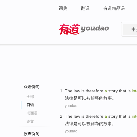
词典
翻译
有道精品课
中
有道 - 网易旗下搜索
双语例句
The law
is
therefore
a
story
that
is
in
全部
法律
是
可以
被
解释的
故事
。
口语
youdao
书面语
The law
is
therefore
a
story
that
is
in
论文
法律
是
可以
被
解释的
故事
。
youdao
原声例句