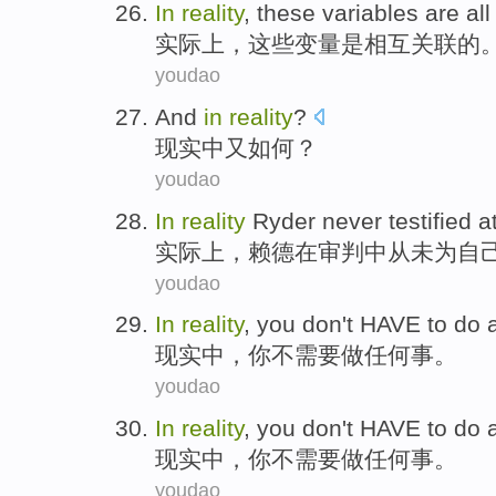
In
reality
,
these
variables
are
all
实际上
，
这些
变量
是
相互
关联的
youdao
And
in
reality
?
现实
中
又
如何？
youdao
In
reality
Ryder
never
testified
a
实际上
，
赖德
在
审判
中
从未
为自
youdao
In
reality
,
you
don't
HAVE to
do
现实
中
，
你
不
需要
做
任何事。
youdao
In
reality
,
you
don't
HAVE to
do
现实
中
，
你
不
需要
做
任何事。
youdao