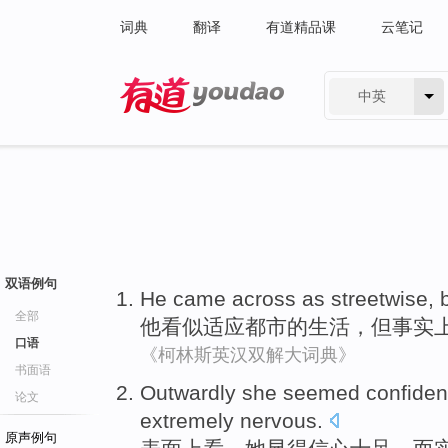
词典
翻译
有道精品课
云笔记
中英
有道 - 网易旗下搜索
双语例句
He
came
across as streetwise
,
全部
他
看似适应
都市
的生活，
但
事实
口语
《柯林斯英汉双解大词典》
书面语
Outwardly
she
seemed
confiden
论文
extremely nervous
.
原声例句