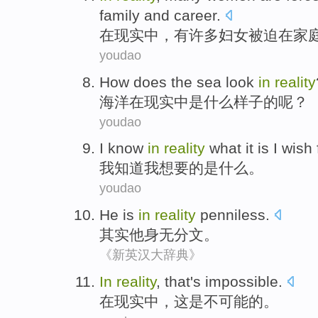
family
and
career
.
在
现实中
，
有许多
妇女
被迫
在
家
youdao
How
does
the
sea
look
in
reality
海洋
在
现实中是
什么
样子
的呢？
youdao
I
know
in
reality
what
it
is
I
wish
我
知道
我
想
要的
是
什么
。
youdao
He
is
in
reality
penniless.
其实
他
身无分文。
《新英汉大辞典》
In
reality
,
that
's
impossible
.
在
现实中
，
这
是
不可能
的。