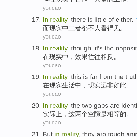
youdao
In
reality
, there is little of
either
.
而
现实
中
二者都不大看得见
。
youdao
In
reality
, though, it's
the opposi
在
现实中
，效果往往
相反
。
youdao
In
reality
,
this
is far from
the trut
在
现实
生活中，现实
远非
如此
。
youdao
In
reality
,
the
two
gaps
are
ident
实际上
，
这
两个
空隙
是
相等的
。
youdao
But
in
reality
,
they
are
tough
ani