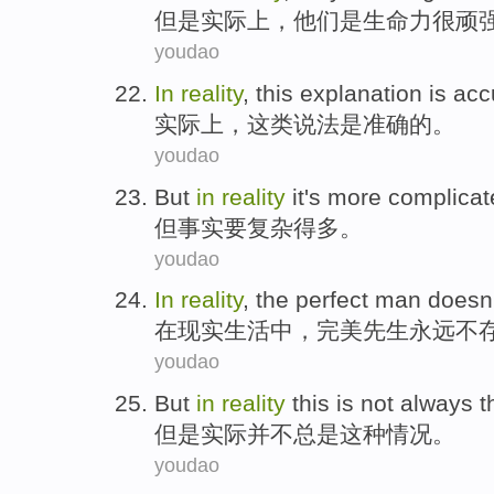
但是
实际上
，
他们
是
生命力很顽
youdao
In
reality
,
this
explanation
is
acc
实际上
，
这
类说法
是
准确
的。
youdao
But
in
reality
it's
more complicat
但
事实
要复杂得
多
。
youdao
In
reality
, the
perfect
man
doesn'
在
现实生活中
，
完美
先生
永远
不
youdao
But
in
reality
this
is not
always
t
但是
实际
并不
总是
这种
情况。
youdao