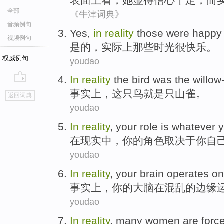
表面
上看，
她
显得
信心十足
，
而
全部
《牛津词典》
音频例句
Yes
,
in
reality
those were
happy
视频例句
是的
，
实际上
那些
时光
很快乐
。
权威例句
youdao
In
reality
the
bird
was
the willow
go
事实上
，
这
只鸟
就是只
山雀
。
返回词典
top
youdao
In
reality
,
your
role
is whatever
在
现实中
，
你
的
角色
取决于
你
自
youdao
In
reality
,
your
brain
operates
on
事实上
，
你
的
大脑
在混乱的
边缘
youdao
In
reality
,
many
women
are forc