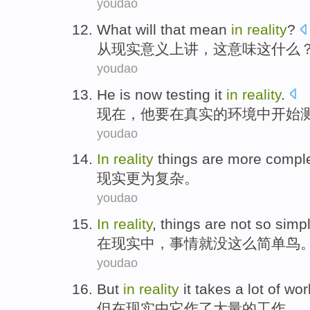
youdao
What will
that
mean
in
reality
?
从
现实意义上
讲，
这
意味
这什么
youdao
He
is now
testing
it
in
reality
.
现在
，
他
要
在
真实
的环境中开始
youdao
In
reality
things
are more
compl
现实
更为
复杂
。
youdao
In
reality
,
things
are
not
so
simp
在
现实中
，
事情
就
没
这么
简单鸟
youdao
But
in
reality
it
takes
a lot
of
wor
但
在
现实中
它
作
了
大量
的
工作
。