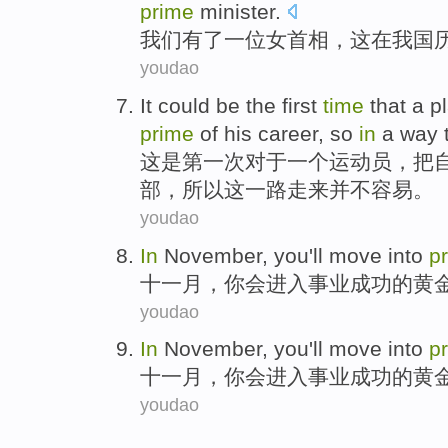
prime
minister
.
我们
有
了一
位女
首相
，
这
在
我国
youdao
It
could
be
the first
time
that
a
p
prime
of
his
career,
so
in
a
way
这
是
第一
次
对于
一个
运动员
，
把
部
，
所以
这
一路
走来
并不
容易。
youdao
In
November
,
you
'll
move into
p
十一月
，
你
会
进入
事业
成功
的
黄
youdao
In
November
,
you
'll
move into
p
十一月
，
你
会
进入
事业
成功
的
黄
youdao