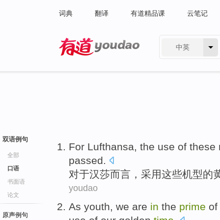
词典
翻译
有道精品课
云笔记
中英
有道 - 网易旗下搜索
双语例句
For
Lufthansa
,
the use
of
these
全部
passed
.
口语
对于
汉莎而言
，
采用
这些
机型
的
书面语
youdao
论文
As
youth
,
we
are
in
the
prime
of
原声例句