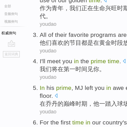
use of
our
golden
time
.
全部
作为
青年
，
我们
正在
生命
兴旺时
音频例句
代
。
视频例句
youdao
权威例句
All of
their
favorite
programs
are
他们
喜欢的
节目
都是
在
黄金
时段
youdao
go
返回词典
top
I
'll
meet
you
in
the
prime
time
.
我们
将
在
第
一时间
见
你
。
youdao
In
his
prime
, MJ
left
you
in
awe 
floor.
在
乔丹的
巅峰时期
，
他
一
踏入
球
youdao
For
the first
time
in
our country's