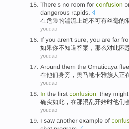
There's
no room for
confusion
o
dangerous
rapids
.
在
危险
的
湍流
上绝不可
有
丝毫的
youdao
If
you
aren't
sure
,
you
are far
fr
如果
你
不
知道答案
，
那么
对此困
youdao
Around
them
the Omaticaya
fle
在
他们
身旁，奥
马
地卡雅族人正
youdao
In
the
first
confusion
,
they
might
确实如此，
在
那
混乱
开始
时
他们
youdao
I
saw
another
example
of
confu
chat
program
.