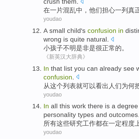
crush
them
.
在
一
片
混乱
中，
他们
担心
一
列
真
youdao
A small
child
's
confusion
in
disti
wrong
is
quite
natural
.
小孩子
不明
是非
是
很
正常
的。
《新英汉大辞典》
In
that
list
you
can
already see
confusion
.
从
这个
列表
就
可以
看出
人们
为何
youdao
In
all
this
work
there is
a degree
personality
types
and
outcomes
所有
这些
研究工作
都
在
一定
程度
youdao