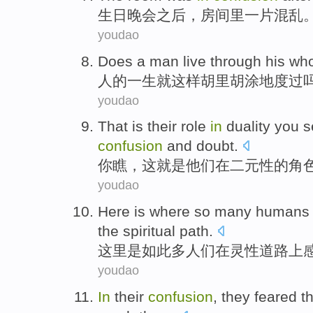
生日
晚会
之后
，
房间
里一
片混乱
youdao
Does a
man
live
through
his
who
人
的
一生
就
这样
胡里胡涂地
度过
youdao
That
is
their
role
in
duality
you
s
confusion
and
doubt
.
你
瞧
，
这
就是
他们
在
二元性
的
角
youdao
Here
is
where
so
many
humans 
the
spiritual
path
.
这里
是
如此
多
人们
在
灵性
道路
上
youdao
In
their
confusion
,
they
feared
t