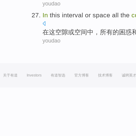
youdao
In
this
interval
or
space
all
the
c
在
这
空隙
或
空间
中，
所有
的
困惑
youdao
关于有道
Investors
有道智选
官方博客
技术博客
诚聘英