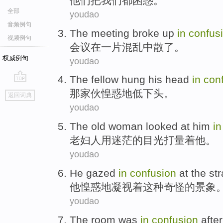
他们
把
我们
都
困惑
。
全部
youdao
音频例句
The meeting
broke
up
in
confus
视频例句
会议
在
一片
混乱
中散了
。
权威例句
youdao
The
fellow
hung
his
head
in
con
go
那
家伙
惶惑地
低下
头
。
返回词典
top
youdao
The old woman
looked at
him
in
老妇
人
用
迷茫
的目光
打量
着
他
。
youdao
He
gazed
in
confusion
at the
st
他
惶惑
地凝视着
这种
奇怪
的景象
youdao
The room
was
in
confusion
after