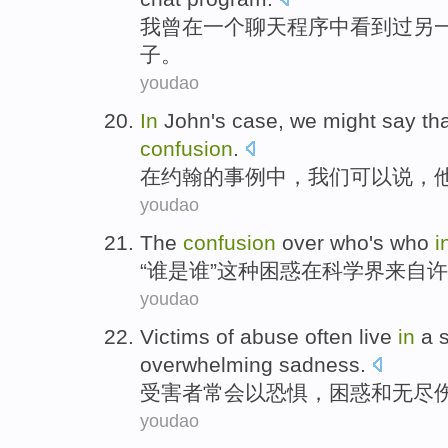
我
曾
在
一
个
聊天
程序
中
看到
过另
子
。
youdao
In
John
's
case
,
we
might say th
confusion
.
在
约翰
的
事例中
，
我们
可以说
，
youdao
The
confusion
over
who
's
who
i
“
谁
是
谁”
这种
困惑
在
科学界
来自
许
youdao
Victims of
abuse often
live
in
a
overwhelming
sadness
.
受害者
常会
以
恐惧
，
困惑
和
无尽
youdao