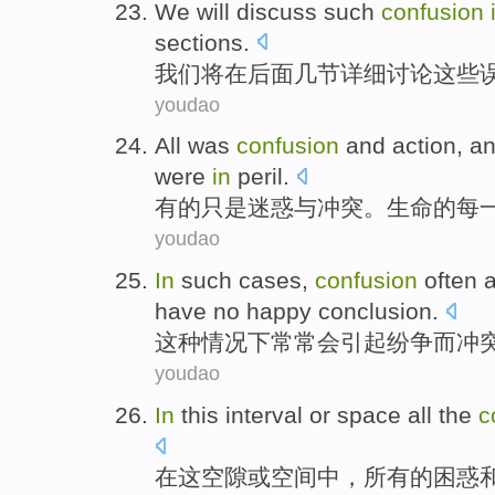
We
will
discuss
such
confusion
sections
.
我们
将
在
后面
几节
详细
讨论
这些
youdao
All
was
confusion
and action
,
a
were
in
peril
.
有的
只是
迷惑
与
冲突。
生命
的
每
youdao
In
such
cases
,
confusion
often
a
have no
happy
conclusion
.
这种
情况
下
常常
会引起纷争
而
冲
youdao
In
this
interval
or
space
all
the
c
在
这
空隙
或
空间
中，
所有
的
困惑