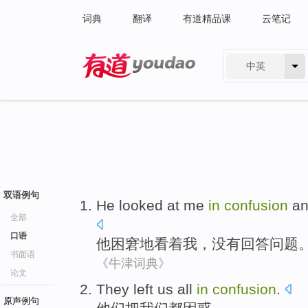
词典
翻译
有道精品课
云笔记
中英
有道 - 网易旗下搜索
双语例句
He
looked at
me
in
confusion
a
全部
口语
他
困窘
地
看着
我
，
没有
回答
问题
书面语
《牛津词典》
论文
They
left
us
all
in
confusion
.
原声例句