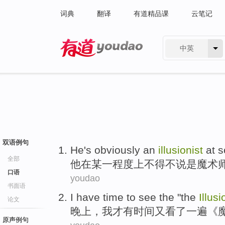
词典
翻译
有道精品课
云笔记
中英
有道 - 网易旗下搜索
双语例句
He
's obviously an
illusionist
at
s
全部
他
在
某一
程度
上不得不说是
魔术
口语
youdao
书面语
I
have
time
to see
the
"the
Illusi
论文
晚上
，
我
才
有
时间
又
看
了
一遍《
原声例句