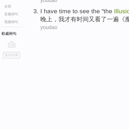
youdao
全部
I
have
time
to see
the
"the
Illusi
音频例句
晚上
，
我
才
有
时间
又
看
了
一遍《
视频例句
youdao
权威例句
go
返回词典
top