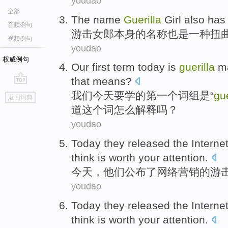
youdao
全部
The
name
Guerilla
Girl
also has
音频例句
游击
女郎本身
的
名称
也是
一种
扭
视频例句
youdao
权威例句
Our
first
term
today
is
guerilla
m
that means?
go
我们
今天
要学的
第一个
词组
是
“
gue
返回词典
top
道
这个
词
怎么
解释吗？
youdao
Today
they
released
the
Interne
think
is
worth
your
attention
.
今天
，
他们
公布
了
网络
营销
的
游
youdao
Today
they
released
the
Interne
think
is
worth
your
attention
.