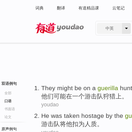
词典
翻译
有道精品课
云笔记
中英
有道 - 网易旗下搜索
双语例句
They
might be
on
a
guerilla
hun
全部
他们
可能
在
一个
游击队
狩猎
上。
口语
youdao
书面语
He
was
taken hostage by the
gu
论文
游击队将
他
扣为
人质
。
原声例句