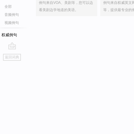
例句来自VOA、美剧等，您可以边
例句来自权威英文
全部
看美剧边学地道的美语。
等，提供最专业的
音频例句
视频例句
权威例句
go
返回词典
top