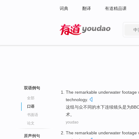
词典
翻译
有道精品课
中
有道 - 网易旗下搜索
双语例句
The
remarkable
underwater
footage
全部
technology
.
口语
这
组
与众不同的
水下
连续镜头
是
为BB
术。
书面语
youdao
论文
The
remarkable
underwater
footage
原声例句