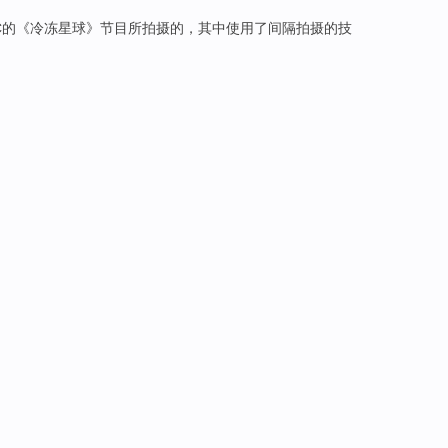
C的《
冷冻
星球
》
节目
所
拍摄
的，
其中
使用
了间隔拍摄的技