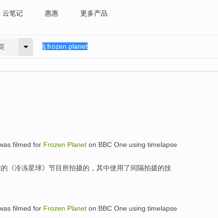
云笔记
惠惠
更多产品
英
was
filmed
for
Frozen
Planet
on BBC
One
using
timelapse
C的《
冷冻
星球
》
节目
所
拍摄
的，
其中
使用
了间隔拍摄的技
was
filmed
for
Frozen
Planet
on BBC
One
using
timelapse