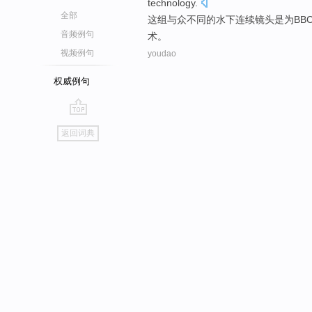
technology
.
全部
这
组
与众不同的
水下
连续镜头
是
为BB
音频例句
术。
视频例句
youdao
权威例句
go
返回词典
top