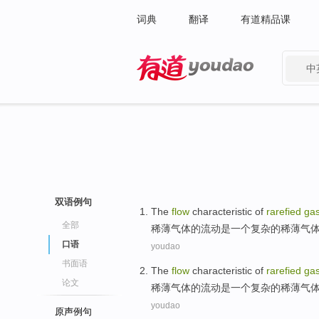
词典
翻译
有道精品课
中
有道 - 网易旗下搜索
双语例句
The
flow
characteristic
of
rarefied
ga
全部
稀薄
气体
的
流动
是
一
个
复杂
的稀薄气
口语
youdao
书面语
The
flow
characteristic
of
rarefied
ga
论文
稀薄
气体
的
流动
是
一
个
复杂
的稀薄气
youdao
原声例句