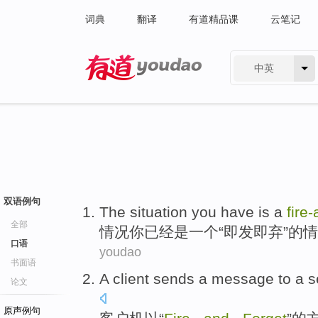
词典
翻译
有道精品课
云笔记
中英
有道 - 网易旗下搜索
双语例句
The
situation
you
have
is
a
fire
全部
情况
你
已经
是
一个
“即发即
弃
”的
口语
youdao
书面语
A client
sends
a
message
to a
s
论文
原声例句