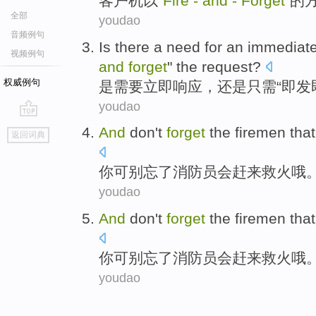
客户机
以
“
Fire
-
and
-
Forget
”的
全部
youdao
音频例句
Is
there a
need
for
an immediat
视频例句
and
forget
" the
request
?
权威例句
是
需要
立即
响应
，
还是
只需
“即发
youdao
go
And
don
't
forget
the firemen
that
返回词典
top
你
可别
忘了
消防员
会赶来救火哦
youdao
And
don
't
forget
the firemen
that
你
可别
忘了
消防员
会赶来救火哦
youdao