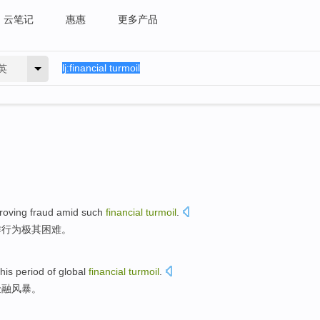
云笔记
惠惠
更多产品
英
roving
fraud
amid such
financial
turmoil
.
诈行为
极其
困难
。
this
period
of
global
financial
turmoil
.
金融
风暴
。