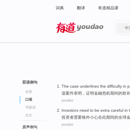
词典
翻译
有道精品课
中
有道 - 网易旗下搜索
双语例句
The
case
underlines the
difficulty
in
p
全部
该
案件
表明，
证明
金融
危机
期间的
欺
口语
youdao
书面语
Investors
need to
be extra
careful
in
论文
投资者
需要
格外
小心
在
此
期间
的
全球
youdao
原声例句