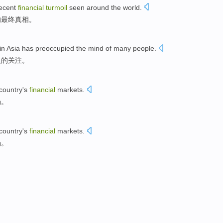
ecent
financial
turmoil
seen
around the
world
.
的
最终
真相。
in
Asia
has preoccupied the mind
of many
people
.
人
的关注。
 country's
financial
markets
.
场
。
 country's
financial
markets
.
场
。