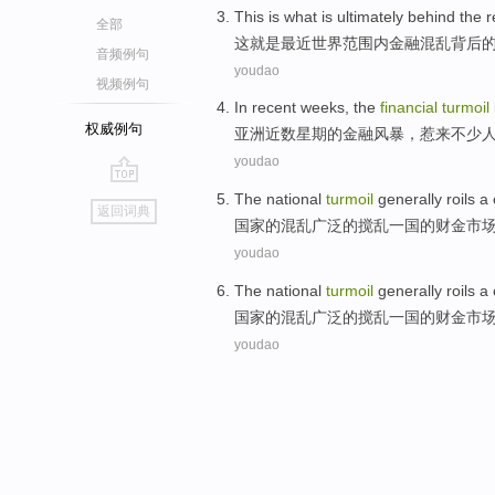
This
is what is
ultimately
behind
the
r
全部
这
就是
最近
世界范围
内
金融
混乱
背后
音频例句
youdao
视频例句
In
recent
weeks
,
the
financial
turmoil
权威例句
亚洲
近
数星期
的
金融
风暴
，惹来
不少
youdao
go
The
national
turmoil
generally
roils a
返回词典
top
国家
的
混乱
广泛的搅乱
一国
的
财金
市
youdao
The
national
turmoil
generally
roils a
国家
的
混乱
广泛的搅乱
一国
的
财金
市
youdao