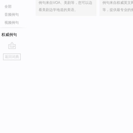
例句来自VOA、美剧等，您可以边
例句来自权威英文
全部
看美剧边学地道的美语。
等，提供最专业的
音频例句
视频例句
权威例句
go
返回词典
top