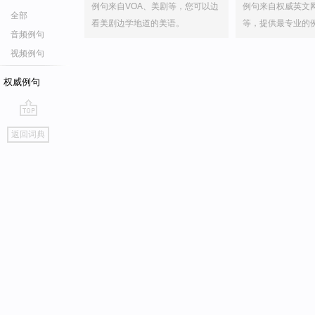
例句来自VOA、美剧等，您可以边
例句来自权威英文
全部
看美剧边学地道的美语。
等，提供最专业的
音频例句
视频例句
权威例句
go
返回词典
top