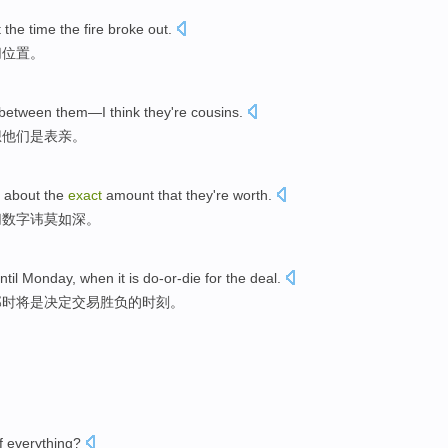
 the
time
the
fire
broke out.
切
位置
。
between
them
—I
think
they
're
cousins
.
想
他们
是
表亲
。
about
the
exact
amount
that
they
're worth
.
切
数字
讳莫如深
。
ntil
Monday
,
when
it
is
do-or-die
for the
deal
.
那时
将
是
决定交易
胜负
的
时刻。
f
everything
?