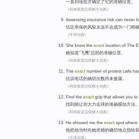
一直
到
现在
才
确定
了
它
的
准确
位置。
《柯林斯英汉双解大词典》
Assessing
insurance
risk
can never
b
估定
承保
的
风险
永远
不会
成为
一门
精
《牛津词典》
She
knew
the
exact
location
of The
E
她
知道
“
飞鹰
”
总部
的
准确
位置
。
《柯林斯英汉双解大词典》
The
exact
number
of
protest
calls
ha
抗议
电话
的
确切
次数
尚未
披露
。
《柯林斯英汉双解大词典》
Find
the
exact
grip
that allows
you
to
找到
能
让
你
大力击球
的
准确
握
拍方法
《柯林斯英汉双解大词典》
He
showed
me
the
exact
spot where
他
把他
当时
向
她
求婚
的
确切
地点
指
给
《牛津词典》