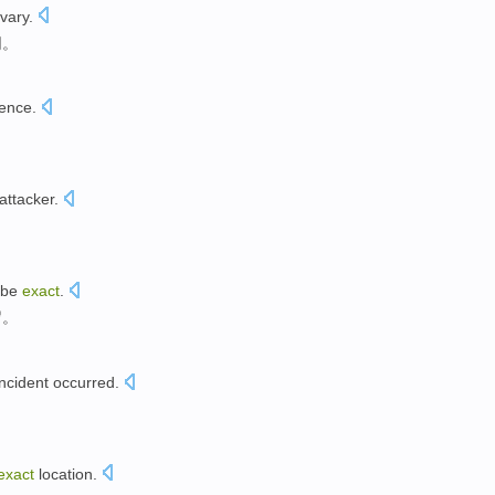
vary
.
同
。
ience
.
attacker
.
 be
exact
.
岁。
incident
occurred
.
exact
location
.