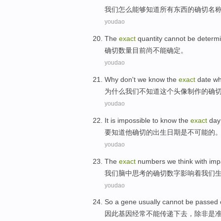
我们
怎么
能够
知道
所有东西
的
确切
名
youdao
The
exact
quantity
cannot be
determ
确切
数量
目前
尚
不能
确定
。
youdao
Why
don't
we
know
the
exact
date
w
为什么
我们
不
知道
这个
头像
制作
的
确
youdao
It is
impossible
to
know
the
exact
day
要
知道
他
确切
的
出生日期
是
不
可能
的
youdao
The
exact
numbers
we
think
with imp
我们
脑中
思考
的
确切
数字
影响
着
我们
youdao
So
a
gene
usually
cannot be
passed
因此
基因
经常
不能
传递下去
，
除非
是