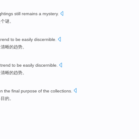
ghtings
still remains
a mystery
.
是个
谜。
trend
to
be easily
discernible
.
个
清晰
的
趋势
。
trend
to be
easily
discernible
.
个
清晰
的
趋势
。
on
the final
purpose
of
the
collections
.
终
目的
。