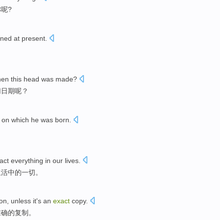
称
呢?
ined
at present
.
hen
this
head was
made
?
切
日期
呢？
 on which
he
was born
.
。
act
everything
in
our
lives
.
生活
中的
一切
。
on,
unless
it
's
an
exact
copy
.
准确
的
复制
。