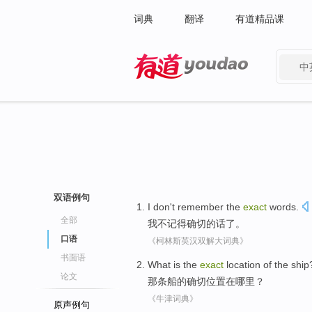
词典
翻译
有道精品课
中
有道 - 网易旗下搜索
双语例句
I
don't
remember
the
exact
words
.
全部
我
不
记得
确切
的话
了。
口语
《柯林斯英汉双解大词典》
书面语
What is
the
exact
location
of
the ship
论文
那条
船
的
确切
位置
在哪里？
《牛津词典》
原声例句