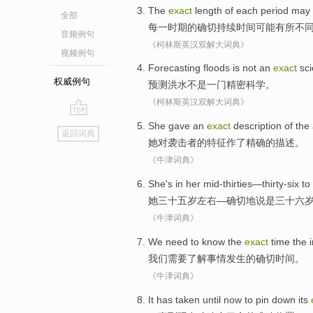
The
exact
length
of
each
period
may
全部
每一
时期
的
确切
持续时间
可能
有所不
音频例句
《柯林斯英汉双解大词典》
视频例句
Forecasting
floods
is not
an
exact
sc
权威例句
预测
洪水
不是
一门
精密
科学
。
《柯林斯英汉双解大词典》
go
She
gave an
exact
description
of the
返回词典
top
她
对袭击者
的
特征作
了
精确
的
描述
。
《牛津词典》
She
's in her mid-thirties
—
thirty-six
to
她
三十五
岁左右—
确切地
说是
三十六
《牛津词典》
We
need to
know
the
exact
time
the
我们
需要
了解
事情
发生
的
确切
时间
。
《牛津词典》
It has taken until
now
to
pin down
its