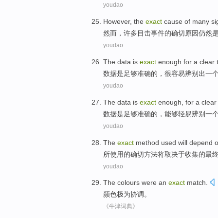
youdao
However
, the
exact
cause
of
many
si
然而
，
许多
目击事件
的
确切
原因
仍然
youdao
The
data
is
exact
enough
for
a
clear
数据
是
足够
准确
的
，
很
容易辨别出
一
youdao
The
data
is
exact
enough
,
for
a
clear
数据
是
足够
准确
的，
能够
轻易
辨别
一
youdao
The
exact
method
used
will
depend 
所使用
的
确切
方法
将
取决于
收集
的
最
youdao
The
colours
were an
exact
match
.
颜色
极为协调。
《牛津词典》