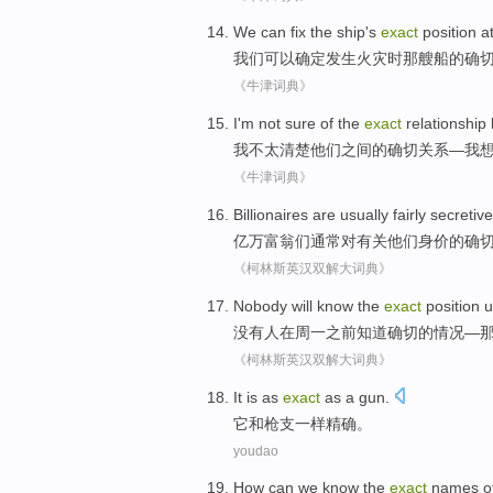
We
can
fix
the
ship
's
exact
position
at
我们
可以
确定
发生火灾
时
那
艘船
的
确
《牛津词典》
I
'm not
sure
of the
exact
relationship
我
不
太清楚
他们
之间
的
确切
关系
—我
《牛津词典》
Billionaires
are
usually
fairly secretive
亿万富翁
们
通常
对
有关
他们
身价
的
确
《柯林斯英汉双解大词典》
Nobody
will
know
the
exact
position
u
没有人
在
周一
之前
知道
确切
的
情况
—
《柯林斯英汉双解大词典》
It
is
as
exact
as
a gun
.
它
和
枪支
一样
精确
。
youdao
How
can
we
know
the
exact
names
o