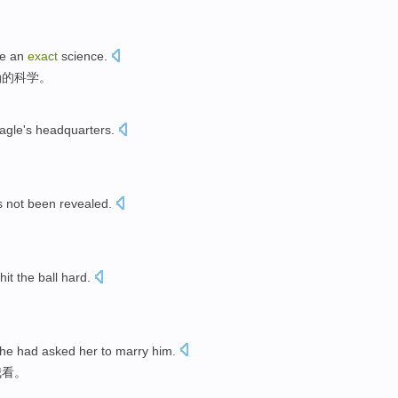
e
an
exact
science
.
确的
科学
。
agle's
headquarters
.
s not been
revealed
.
hit the ball hard
.
。
he
had
asked
her
to
marry him
.
我
看。