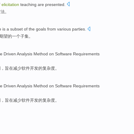
f
elicitation
teaching
are presented.
方法
。
e
is
a
subset
of
the
goals
from various
parties
.
期望
的
一个
子集
。
se
Driven
Analysis
Method
on
Software
Requirements
例，旨在减少
软件
开发的
复杂度
。
se
Driven
Analysis
Method
on
Software
Requirements
例，旨在减少
软件
开发的
复杂度
。