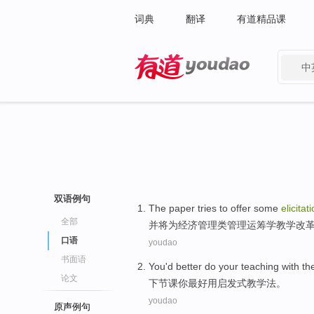
词典
翻译
有道精品课
中
有道 - 网易旗下搜索
双语例句
The paper tries to
offer
some
elicitat
全部
并将为
经济管理类管理运筹学
教学
改
口语
youdao
书面语
You
'd better do your teaching with t
论文
下
节课
你
最好用启发式教学法
。
youdao
原声例句