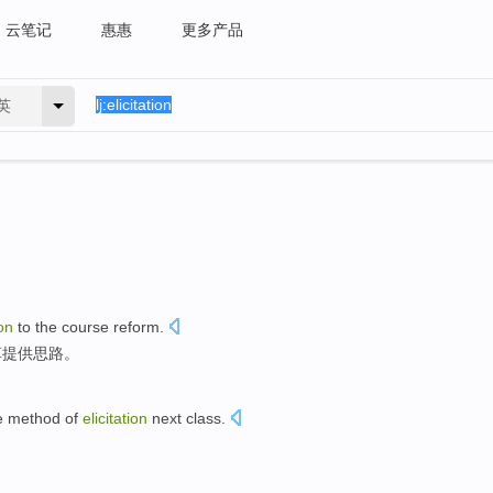
云笔记
惠惠
更多产品
英
ion
to the
course
reform
.
革
提供
思路。
he method of
elicitation
next
class
.