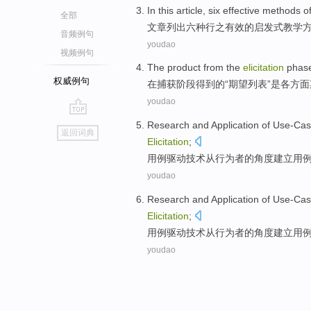
In this article
,
six
effective
methods
o
全部
文章
列出
六种
行之有效
的
启发式
教学
音频例句
youdao
视频例句
The product from the
elicitation
phas
权威例句
在
捕获
阶段
得到
的
“期望列表”
是
各
方面
youdao
go
Research and Application
of
Use-Ca
返回词典
top
Elicitation
;
用
例
驱动
技术
从
行为者
的
角度建立用
youdao
Research and Application
of
Use-Ca
Elicitation
;
用
例
驱动
技术
从
行为者
的
角度建立用
youdao