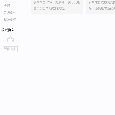
例句来自VOA、美剧等，您可以边
例句来自权威英文
全部
看美剧边学地道的美语。
等，提供最专业的
音频例句
视频例句
权威例句
go
返回词典
top