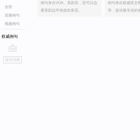
例句来自VOA、美剧等，您可以边
例句来自权威英文
全部
看美剧边学地道的美语。
等，提供最专业的
音频例句
视频例句
权威例句
go
返回词典
top