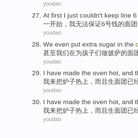
youdao
At first
I
just couldn't
keep
line
6
一
开始，
我
无法
保证
6号
线
的面团
youdao
We
even
put
extra
sugar
in
the
甚至
我们
在
为
孩子
们做披萨
的
面
youdao
I
have
made
the oven
hot
,
and
我
来
把
炉子
热上
，
而且
生
面团
已
youdao
I
have
made
the oven
hot
,
and
我
来
把
炉子
热上
，
而且
生
面团
已
youdao