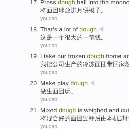
Press
dough
ball
into
the moon
将
面团
球
放进
月饼
模子
。
youdao
That
’s
a
lot
of
dough
.
这
是
一
个
很大
的
一笔钱
。
youdao
I
take
our
frozen
dough
home
a
我
把
公司
生产的
冷冻
面团带
回家
youdao
Make
play
dough
.
做
生面团
玩
。
youdao
Mixed
dough
is weighed and cu
将混合
好的面团
过秤
后
由
本机进
youdao