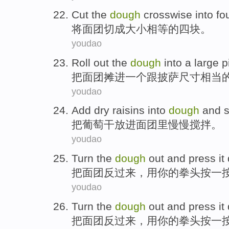
Cut the
dough
crosswise
into
fo
将
面团
切成大小
相等
的
四
块。
youdao
Roll out the
dough
into
a
large
p
把
面团
摊
进
一个
跟披萨尺寸相当
youdao
Add
dry raisins
into
dough
and
s
把
葡萄干
放进
面团
里慢慢搅拌。
youdao
Turn the
dough
out and
press
it
把
面团反过来
，
用
你
的
拳头
按
一
youdao
Turn the
dough
out and
press
it
把
面团反过来
，
用
你
的
拳头
按
一