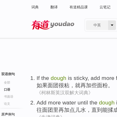
词典
翻译
有道精品课
云笔记
中英
有道 - 网易旗下搜索
双语例句
If
the
dough
is sticky
,
add
more
全部
如果
面团
很
粘，就
再加
些
面粉。
口语
《柯林斯英汉双解大词典》
书面语
Add
more
water
until
the
dough
论文
往
面团
里
再
加
点儿
水
，
直到
能揉
原声例句