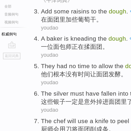
《牛津词典》
全部
Add
some
raisins
to
the
dough
.
音频例句
在
面团
里加
些
葡萄干
。
视频例句
youdao
权威例句
A
baker
is kneading
the
dough
.
一位
面包师
正在
揉面团。
go
youdao
返回词典
top
They
had no
time
to allow
the
d
他们
根本
没有
时间
让
面团
发酵。
youdao
The
silver
must have
fallen into
这些
银子
一定
是
意外
掉进
面团
里
youdao
The chef
will
use
a knife
to
peel 
厨师
会
用
刀
将
面团
削
成条。