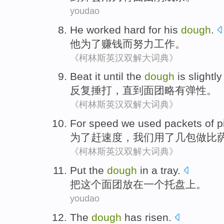
youdao
He
worked hard
for
his
dough
.
他
为了
赚钱
而
努力
工作。
《柯林斯英汉双解大词典》
Beat
it until
the
dough
is slightly
反复捶打，
直到
面团
略有
弹性。
《柯林斯英汉双解大词典》
For
speed
we
used
packets
of
p
为了
赶
速度
，
我们
用
了几
包
做
比
《柯林斯英汉双解大词典》
Put
the
dough
in
a
tray
.
把
这个
面团
放在
一个
托盘上。
youdao
The
dough
has risen
.