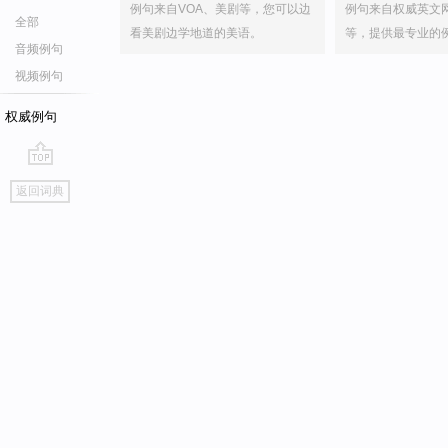
例句来自VOA、美剧等，您可以边
例句来自权威英文
全部
看美剧边学地道的美语。
等，提供最专业的
音频例句
视频例句
权威例句
go
返回词典
top