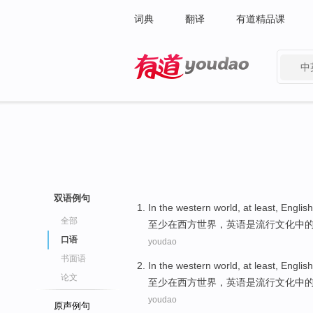
词典
翻译
有道精品课
中
有道 - 网易旗下搜索
双语例句
In
the western
world
,
at least
,
English
全部
至少
在
西方
世界
，
英语
是
流行
文化
中
口语
youdao
书面语
In
the western
world
,
at least
,
English
论文
至少
在
西方
世界
，
英语
是
流行
文化
中
youdao
原声例句