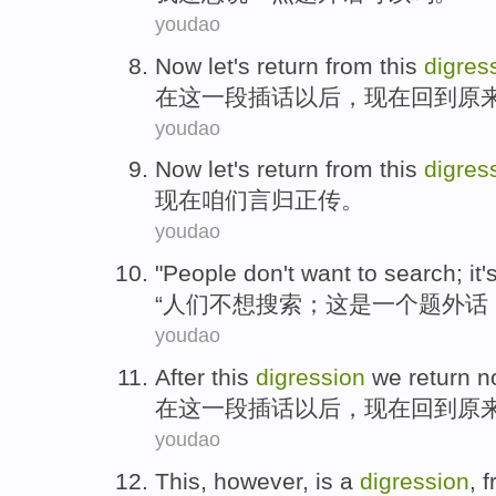
youdao
Now
let's
return
from
this
digres
在
这
一段
插话
以后，
现在
回到
原
youdao
Now
let
's return from this
digres
现在
咱们
言归正传
。
youdao
"
People
don't want to
search
;
it
'
“
人们
不想
搜索
；
这
是
一个
题外话
youdao
After
this
digression
we
return
n
在
这
一段插话以后
，
现在
回到
原
youdao
This,
however
,
is
a
digression
, 