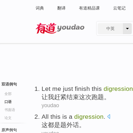
词典
翻译
有道精品课
云笔记
中英
有道 - 网易旗下搜索
双语例句
Let
me
just finish
this
digression
全部
让
我
赶紧
结束这次跑题。
口语
youdao
书面语
All
this
is
a
digression
.
论文
这
都
是
题
外话。
原声例句