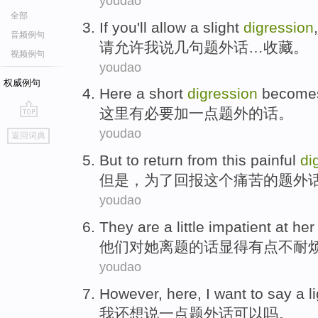
youdao
全部
If you'll
allow
a slight
digression
,
音频例句
请允许
我
说几句题外话
…收藏。
视频例句
youdao
权威例句
Here
a
short
digression
become
这里
有必要
加
一
点题
外的话。
go
youdao
返回词典
top
But
to
return from
this
painful
di
但是
，
为了
回报
这个
痛苦
的
题外
youdao
They
are
a little
impatient at
her
他们
对
她
离题的话显得
有点
不耐
youdao
However, here,
I
want to
say
a
l
我
还
想
说
一
点题外话可以吗
。