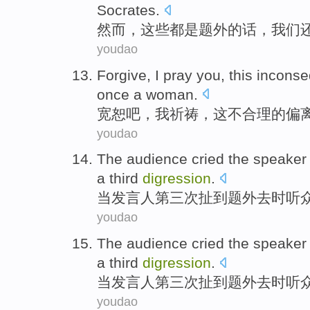
Socrates
.
然而
，这些都
是
题
外的话，
我们
youdao
Forgive
,
I
pray you
,
this incons
once a
woman
.
宽恕吧
，
我
祈祷
，
这不
合理的偏
youdao
The
audience
cried the
speaker
a
third
digression
.
当
发言人
第三次
扯到题外
去时听
youdao
The
audience
cried the
speaker
a
third
digression
.
当
发言人
第三次
扯到题外
去时听
youdao