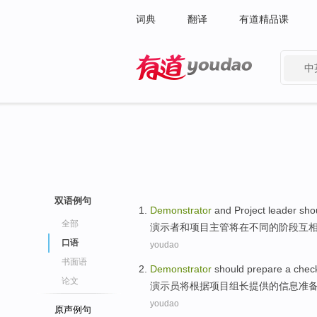
词典
翻译
有道精品课
中
有道 - 网易旗下搜索
双语例句
Demonstrator
and
Project
leader
sho
全部
演示者
和
项目
主管
将
在
不同
的
阶段
互
口语
youdao
书面语
Demonstrator
should
prepare
a
check
论文
演示员
将
根据
项目
组长
提供
的
信息
准
youdao
原声例句