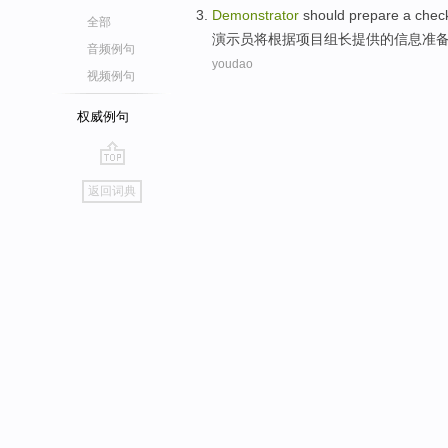
Demonstrator
should
prepare
a
check
全部
演示员
将
根据
项目
组长
提供
的
信息
准
音频例句
youdao
视频例句
权威例句
go
返回词典
top