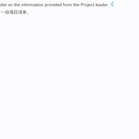
list
on
the
information
provided
from
the
Project
leader
.
备
一
份项目清单
。