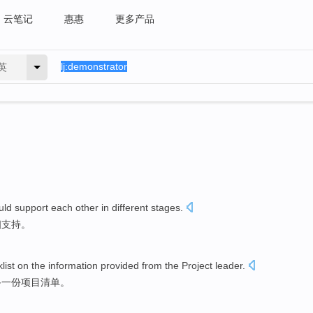
云笔记
惠惠
更多产品
英
uld
support
each other
in
different
stages
.
相
支持
。
list
on
the
information
provided
from
the
Project
leader
.
备
一
份项目清单
。