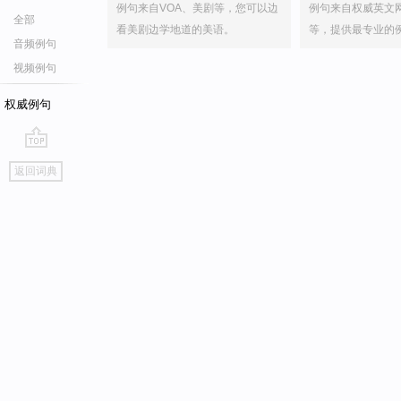
例句来自VOA、美剧等，您可以边
例句来自权威英文
全部
看美剧边学地道的美语。
等，提供最专业的
音频例句
视频例句
权威例句
go
返回词典
top