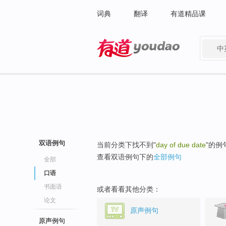
词典
翻译
有道精品课
中
有道 - 网易旗下搜索
双语例句
当前分类下找不到"
day of due date
"的例
查看双语例句下的
全部例句
全部
口语
书面语
或者看看其他分类：
论文
原声例句
原声例句