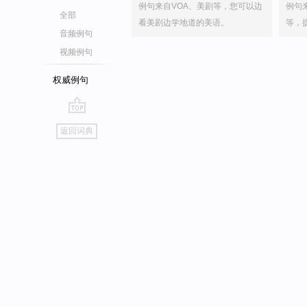
例句来自VOA、美剧等，您可以边
例句
全部
看美剧边学地道的美语。
等，
音频例句
视频例句
权威例句
go
返回词典
top