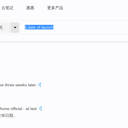
云笔记
惠惠
更多产品
英
 be
three
weeks
later
.
Phone
official -
at
last
.
发布
日期
。