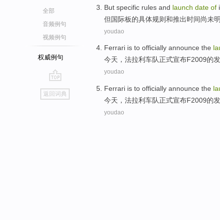
But
specific
rules
and
launch
date
of
全部
但
国际
板
的
具体
规则
和
推出
时间
尚未
音频例句
youdao
视频例句
Ferrari
is to
officially
announce
the
la
权威例句
今天
，
法拉利
车队
正式
宣布
F2009
的
youdao
go
Ferrari
is to
officially
announce
the
la
返回词典
top
今天
，
法拉利
车队
正式
宣布
F2009
的
youdao