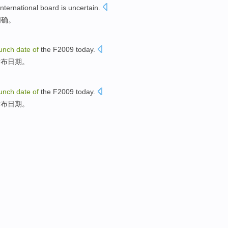
international
board
is uncertain
.
明确。
unch
date
of
the
F2009
today
.
发布
日期
。
unch
date
of
the
F2009
today
.
发布
日期
。