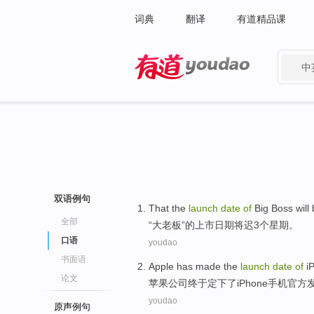
词典
翻译
有道精品课
中
有道 - 网易旗下搜索
双语例句
That the
launch
date
of
Big
Boss
will
全部
“
大
老板”
的
上市
日期
将
迟
3个
星期
。
口语
youdao
书面语
Apple
has
made
the
launch
date
of
i
论文
苹果公司
终于
定下了
iPhone
手机
官方
youdao
原声例句