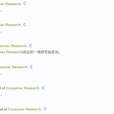
mer
Research
.
上。
mer
Research
.
上。
sumer
Research
.
mer
Research
)杂志的
一项
研究
如是说
。
nsumer
Research
.
上。
l
of
Consumer
Research
.
上
。
al
of
Consumer
Research
.