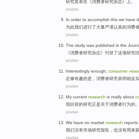
研究
发表
在
《
消费者
研究
杂志
》上。
youdao
In order to accomplish this
we
have 
为此
我们
进行
了
大量
严谨认真
的
消费
youdao
The study
was
published
in
the
Journ
《
消费者
研究
杂志
》
刊登
了
这项
研究
youdao
Interestingly
enough
,
consumer
rese
足够
有趣
的
是
，
消费者
研究
表明
相反
youdao
My
current
research
is really
about
c
我
目前
的
研究
正是
关于
消费者
行为
的
youdao
We
have
no
market
research
reports
我们
没有
市场
研究
报告
，
也
没有
用来
youdao