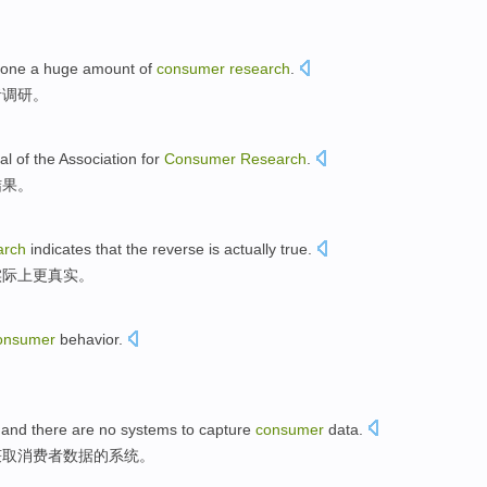
done
a huge amount
of
consumer
research
.
者调研。
al
of
the
Association for
Consumer
Research
.
结果。
arch
indicates that
the
reverse
is
actually
true
.
实际上
更
真实
。
onsumer
behavior
.
。
and
there are
no
systems
to capture
consumer
data
.
获取
消费者
数据的
系统
。