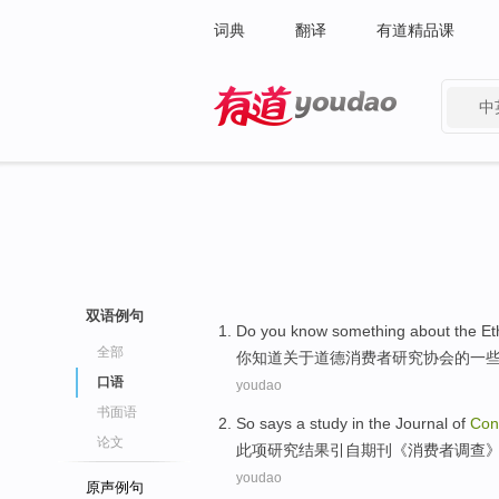
词典
翻译
有道精品课
中
有道 - 网易旗下搜索
双语例句
Do
you
know
something
about
the
Et
全部
你
知道
关于
道德
消费者
研究
协会
的
一
口语
youdao
书面语
So says
a
study
in
the Journal
of
Con
论文
此项
研究
结果
引自期刊《
消费者
调查
youdao
原声例句