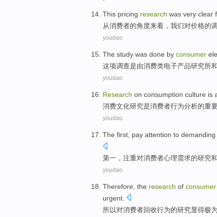
This
pricing
research
was
very
clear
从
消费者
的
角度
来看，我们对
价格
的
youdao
The study
was
done
by
consumer
el
这项
调查
是
由
消费类
电子产品
研究所
youdao
Research
on
consumption
culture
is
消费
文化
研究
是
消费者
行为
分析
的
重
youdao
The first
,
pay attention to
demanding
第一
，
注重
对
消费者
心理
需求
的
研究
youdao
Therefore
,
the
research
of
consumer
urgent
.
所以
对
消费者
回收
行为
的
研究
显得
极