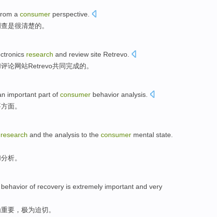
from
a
consumer
perspective
.
调查
是
很
清楚
的。
ectronics
research
and
review
site
Retrevo
.
和
评论
网站
Retrevo共同完成的。
an important
part
of
consumer
behavior
analysis
.
要
方面
。
research
and
the
analysis
to
the
consumer
mental state
.
和
分析
。
behavior
of
recovery
is extremely
important
and
very
为
重要
，
极为
迫切。