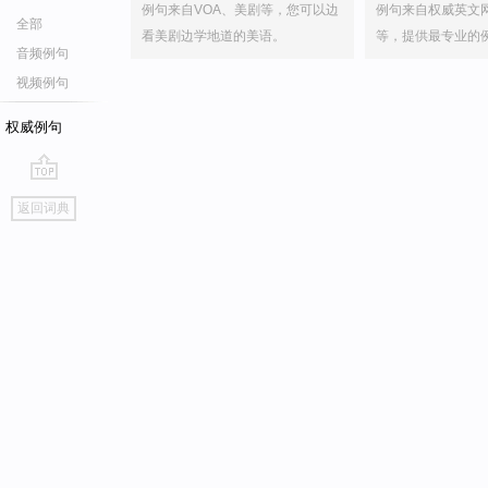
例句来自VOA、美剧等，您可以边
例句来自权威英文
全部
看美剧边学地道的美语。
等，提供最专业的
音频例句
视频例句
权威例句
go
返回词典
top