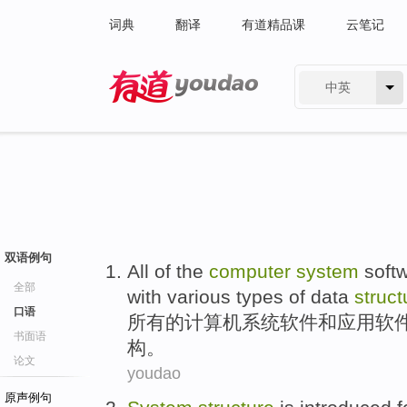
词典
翻译
有道精品课
云笔记
中英
有道 - 网易旗下搜索
双语例句
All
of
the
computer
system
soft
全部
with various
types
of
data
struct
口语
所有
的
计算机
系统
软件
和
应用
软
书面语
构。
论文
youdao
原声例句