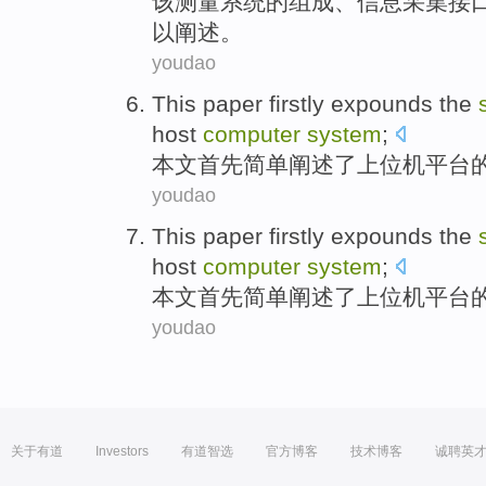
该
测量
系统
的
组成
、
信息采集
接
以
阐述
。
youdao
This paper
firstly
expounds
the
host
computer
system
;
本文
首先简单
阐述
了
上位
机平台
youdao
This paper
firstly
expounds
the
host
computer
system
;
本文
首先简单
阐述
了
上位
机平台
youdao
关于有道
Investors
有道智选
官方博客
技术博客
诚聘英