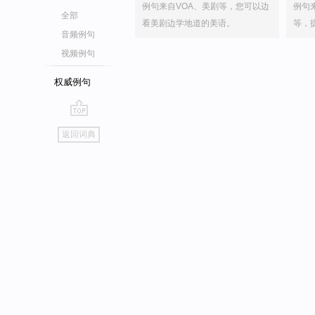
例句来自VOA、美剧等，您可以边
例句
全部
看美剧边学地道的美语。
等，
音频例句
视频例句
权威例句
go
返回词典
top