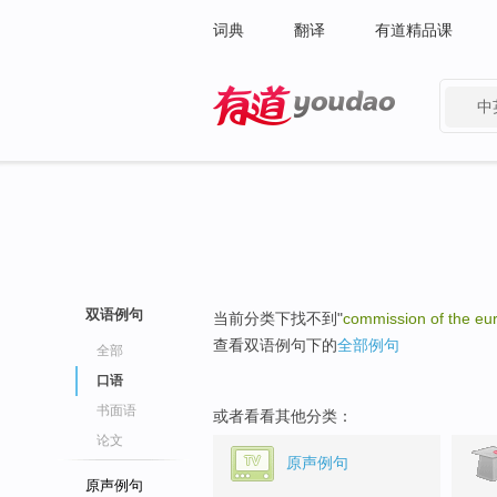
词典
翻译
有道精品课
中
有道 - 网易旗下搜索
双语例句
当前分类下找不到"
commission of the eu
查看双语例句下的
全部例句
全部
口语
书面语
或者看看其他分类：
论文
原声例句
原声例句